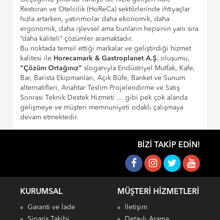
Restoran ve Otelcilik (HoReCa) sektörlerinde ihtiyaçlar
hızla artarken, yatırımcılar daha ekonomik, daha
ergonomik, daha işlevsel ama bunların hepsinin yanı sıra
“daha kaliteli” çözümler aramaktadır.
Bu noktada temsil ettiği markalar ve geliştirdiği hizmet
kalitesi ile
Horecamark & Gastroplanet A.Ş.
oluşumu,
“Çözüm Ortağınız”
sloganıyla Endüstriyel Mutfak, Kafe,
Bar, Barista Ekipmanları, Açık Büfe, Banket ve Sunum
alternatifleri, Anahtar Teslim Projelendirme ve Satış
Sonrası Teknik Destek Hizmeti … gibi pek çok alanda
gelişmeye ve müşteri memnuniyeti odaklı çalışmaya
devam etmektedir.
BIZI TAKIP EDIN!
KURUMSAL
MÜŞTERI HIZMETLERI
Garanti ve İade
İletişim
Sipariş Takibi
Detaylı Arama