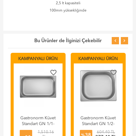
2,5 lt kapasiteli
100mm yüksekliğinde
Bu Ürünler de İlginizi Çekebilir
KAMPANYALI ÜRÜN
KAMPANYALI ÜRÜN
favorite_border
favorite_border
Gastronorm Küvet
Gastronorm Küvet
Standart GN 1/1-
Standart GN 1/2-
150 , 53x32,5x15
65 , 32,5x26,5x6,5
1,510.16
604.40 TL
38
cm
cm
%