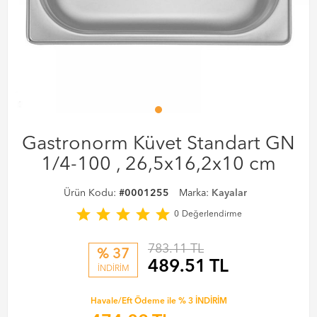
Gastronorm Küvet Standart GN
1/4-100 , 26,5x16,2x10 cm
Ürün Kodu:
#0001255
Marka:
Kayalar
star
star
star
star
star
0
Değerlendirme
783.11 TL
% 37
489.51
TL
İNDİRİM
Havale/Eft Ödeme ile % 3 İNDİRİM