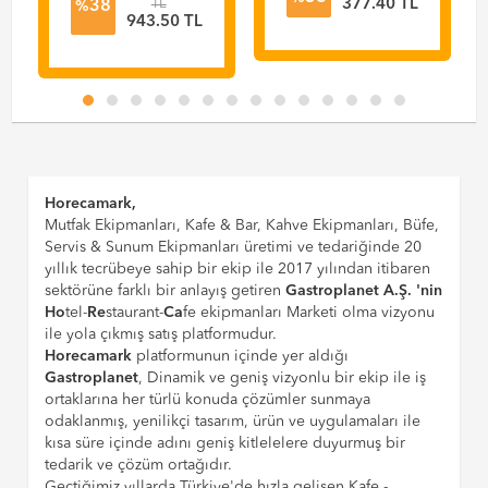
TL
377.40 TL
38
%
943.50 TL
Horecamark,
Mutfak Ekipmanları, Kafe & Bar, Kahve Ekipmanları, Büfe,
Servis & Sunum Ekipmanları üretimi ve tedariğinde 20
yıllık tecrübeye sahip bir ekip ile 2017 yılından itibaren
sektörüne farklı bir anlayış getiren
Gastroplanet A.Ş. 'nin
Ho
tel-
Re
staurant-
Ca
fe ekipmanları Marketi olma vizyonu
ile yola çıkmış satış platformudur.
Horecamark
platformunun içinde yer aldığı
Gastroplanet
, Dinamik ve geniş vizyonlu bir ekip ile iş
ortaklarına her türlü konuda çözümler sunmaya
odaklanmış, yenilikçi tasarım, ürün ve uygulamaları ile
kısa süre içinde adını geniş kitlelelere duyurmuş bir
tedarik ve çözüm ortağıdır.
Geçtiğimiz yıllarda Türkiye'de hızla gelişen Kafe -