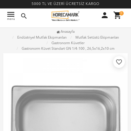
5000 TL VE ÜZERİ ÜCRETSİZ KARGO
menu
person
shopping_cart
0
search
menü
Anasayfa
Endüstriyel Mutfak Ekipmanları
Mutfak Setüstü Ekipmanları
Gastronorm Küvetler
Gastronorm Küvet Standart GN 1/4-100 , 26,5x16,2x10 cm
favorite_border