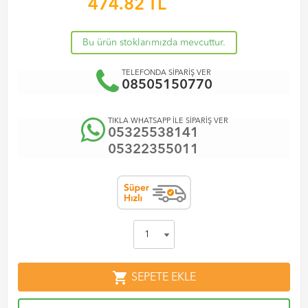
474.82
TL
Bu ürün stoklarımızda mevcuttur.
TELEFONDA SİPARİŞ VER
08505150770
TIKLA WHATSAPP İLE SİPARİŞ VER
05325538141
05322355011
shopping_cart
SEPETE EKLE