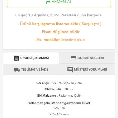
HEMEN AL
En geç 10 Ağustos, 2026 Pazartesi günü kargoda.
·
Ürünü karşılaştırma listeme ekle
(
Karşılaştır
)
·
Fiyatı düşünce bildir
·
Aklımdakiler listesine ekle
receipt
credit_card
ÜRÜN AÇIKLAMASI
ÖDEME BİLGİLERİ
local_shipping
comment
TESLİMAT VE İADE
MÜŞTERİ YORUMLARI
GN Ölçü
: GN 1/4 26,5x16,2 cm
GN Derinlik
: 10 cm
GN Malzeme
: Paslanmaz Çelik
Paslanmaz çelik standart gastronorm küvet
G/N 1/4
265x162 mm