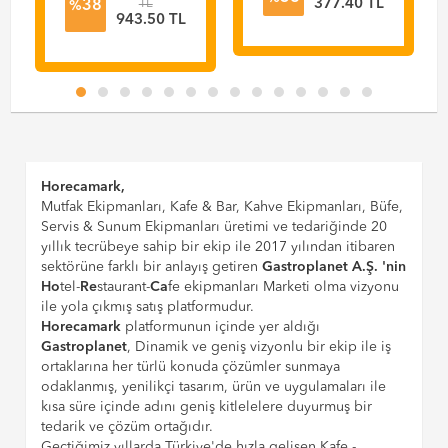
TL
377.40 TL
38
%
943.50 TL
Horecamark,
Mutfak Ekipmanları, Kafe & Bar, Kahve Ekipmanları, Büfe,
Servis & Sunum Ekipmanları üretimi ve tedariğinde 20
yıllık tecrübeye sahip bir ekip ile 2017 yılından itibaren
sektörüne farklı bir anlayış getiren
Gastroplanet A.Ş. 'nin
Ho
tel-
Re
staurant-
Ca
fe ekipmanları Marketi olma vizyonu
ile yola çıkmış satış platformudur.
Horecamark
platformunun içinde yer aldığı
Gastroplanet
, Dinamik ve geniş vizyonlu bir ekip ile iş
ortaklarına her türlü konuda çözümler sunmaya
odaklanmış, yenilikçi tasarım, ürün ve uygulamaları ile
kısa süre içinde adını geniş kitlelelere duyurmuş bir
tedarik ve çözüm ortağıdır.
Geçtiğimiz yıllarda Türkiye'de hızla gelişen Kafe -