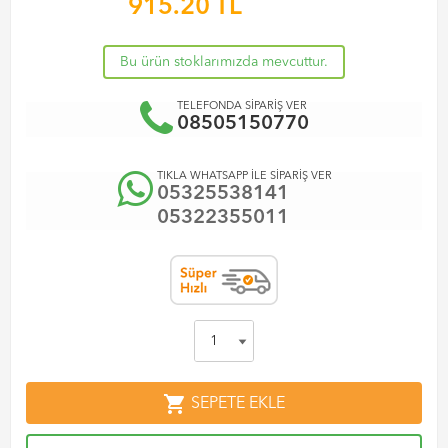
915.20
TL
Bu ürün stoklarımızda mevcuttur.
TELEFONDA SİPARİŞ VER
08505150770
TIKLA WHATSAPP İLE SİPARİŞ VER
05325538141
05322355011
shopping_cart
SEPETE EKLE