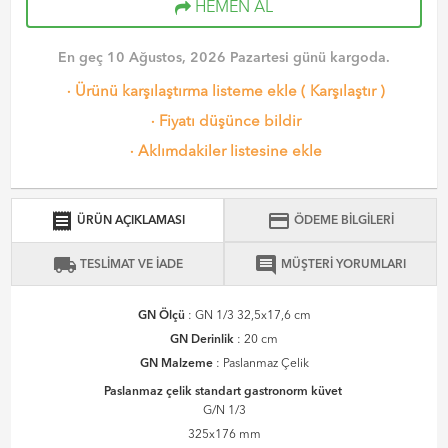
HEMEN AL
En geç 10 Ağustos, 2026 Pazartesi günü kargoda.
·
Ürünü karşılaştırma listeme ekle
(
Karşılaştır
)
·
Fiyatı düşünce bildir
·
Aklımdakiler listesine ekle
receipt
credit_card
ÜRÜN AÇIKLAMASI
ÖDEME BİLGİLERİ
local_shipping
comment
TESLİMAT VE İADE
MÜŞTERİ YORUMLARI
GN Ölçü
: GN 1/3 32,5x17,6 cm
GN Derinlik
: 20 cm
GN Malzeme
: Paslanmaz Çelik
Paslanmaz çelik standart gastronorm küvet
G/N 1/3
325x176 mm