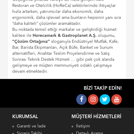
Restoran ve Otelcilik (HoReCa) sektörlerinde ihtiyaçlar
hızla artarken, yatırımcılar daha ekonomik, daha
ergonomik, daha işlevsel ama bunların hepsinin yanı sıra
“daha kaliteli” çözümler aramaktadır.
Bu noktada temsil ettiği markalar ve geliştirdiği hizmet
kalitesi ile
Horecamark & Gastroplanet A.Ş.
oluşumu,
“Çözüm Ortağınız”
sloganıyla Endüstriyel Mutfak, Kafe,
Bar, Barista Ekipmanları, Açık Büfe, Banket ve Sunum
alternatifleri, Anahtar Teslim Projelendirme ve Satış
Sonrası Teknik Destek Hizmeti … gibi pek çok alanda
gelişmeye ve müşteri memnuniyeti odaklı çalışmaya
devam etmektedir.
BIZI TAKIP EDIN!
KURUMSAL
MÜŞTERI HIZMETLERI
Garanti ve İade
İletişim
Sipariş Takibi
Detaylı Arama