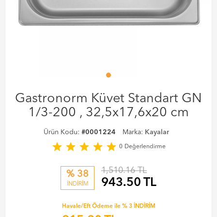
Gastronorm Küvet Standart GN
1/3-200 , 32,5x17,6x20 cm
Ürün Kodu:
#0001224
Marka:
Kayalar
star
star
star
star
star
0
Değerlendirme
1,510.16 TL
% 38
943.50
TL
İNDİRİM
Havale/Eft Ödeme ile % 3 İNDİRİM