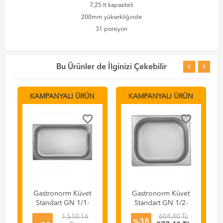
7,25 lt kapasiteli
200mm yüksekliğinde
31 porsiyon
Bu Ürünler de İlginizi Çekebilir
KAMPANYALI ÜRÜN
KAMPANYALI ÜRÜN
favorite_border
favorite_border
Gastronorm Küvet
Gastronorm Küvet
Standart GN 1/1-
Standart GN 1/2-
150 , 53x32,5x15
65 , 32,5x26,5x6,5
1,510.16
604.40 TL
38
cm
cm
%