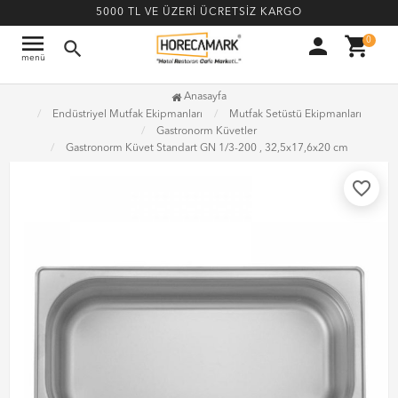
5000 TL VE ÜZERİ ÜCRETSİZ KARGO
menu
person
shopping_cart
0
search
menü
Anasayfa
Endüstriyel Mutfak Ekipmanları
Mutfak Setüstü Ekipmanları
Gastronorm Küvetler
Gastronorm Küvet Standart GN 1/3-200 , 32,5x17,6x20 cm
favorite_border