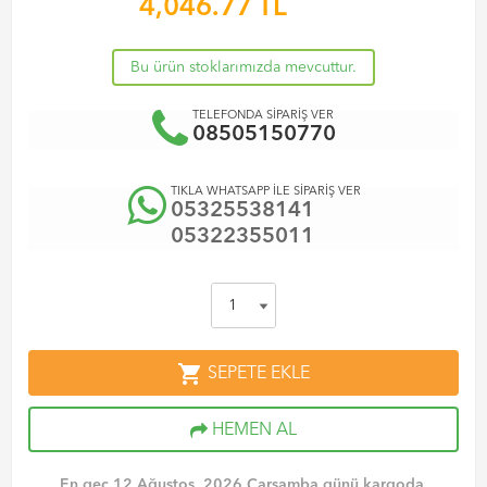
4,046.77
TL
Bu ürün stoklarımızda mevcuttur.
TELEFONDA SİPARİŞ VER
08505150770
TIKLA WHATSAPP İLE SİPARİŞ VER
05325538141
05322355011
shopping_cart
SEPETE EKLE
HEMEN AL
En geç 12 Ağustos, 2026 Çarşamba günü kargoda.