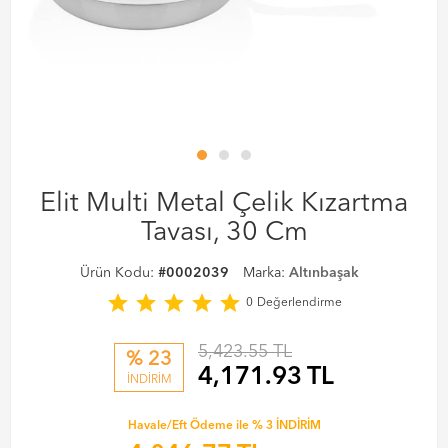
Elit Multi Metal Çelik Kızartma
Tavası, 30 Cm
Ürün Kodu:
#0002039
Marka:
Altınbaşak
star
star
star
star
star
0
Değerlendirme
5,423.55 TL
% 23
4,171.93
TL
İNDİRİM
Havale/Eft Ödeme ile % 3 İNDİRİM