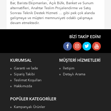
Bar, Barista Ekipmanları, Açık Büfe, Banket ve Sunum
alternatifleri, Anahtar Teslim Projelendirme ve Satış
Sonrası Teknik Destek Hizmeti … gibi pek çok alanda
gelişmeye ve müşteri memnuniyeti odaklı çalışmaya
devam etmektedir.
BIZI TAKIP EDIN!
KURUMSAL
MÜŞTERI HIZMETLERI
Garanti ve İade
İletişim
Sipariş Takibi
Detaylı Arama
Teslimat Koşulları
Hakkımızda
POPÜLER KATEGORILER
Kampanyalı Ürünler