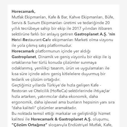
Horecamark,
Mutfak Ekipmanları, Kafe & Bar, Kahve Ekipmanları, Büfe,
Servis & Sunum Ekipmanları üretimi ve tedariğinde 20
yıllık tecrübeye sahip bir ekip ile 2017 yılından itibaren
sektörüne farklı bir anlayış getiren
Gastroplanet A.Ş. 'nin
Ho
tel-
Re
staurant-
Ca
fe ekipmanları Marketi olma vizyonu
ile yola çıkmış satış platformudur.
Horecamark
platformunun içinde yer aldığı
Gastroplanet
, Dinamik ve geniş vizyonlu bir ekip ile iş
ortaklarına her türlü konuda çözümler sunmaya
odaklanmış, yenilikçi tasarım, ürün ve uygulamaları ile
kısa süre içinde adını geniş kitlelelere duyurmuş bir
tedarik ve çözüm ortağıdır.
Geçtiğimiz yıllarda Türkiye'de hızla gelişen Kafe -
Restoran ve Otelcilik (HoReCa) sektörlerinde ihtiyaçlar
hızla artarken, yatırımcılar daha ekonomik, daha
ergonomik, daha işlevsel ama bunların hepsinin yanı sıra
“daha kaliteli” çözümler aramaktadır.
Bu noktada temsil ettiği markalar ve geliştirdiği hizmet
kalitesi ile
Horecamark & Gastroplanet A.Ş.
oluşumu,
“Çözüm Ortağınız”
sloganıyla Endüstriyel Mutfak, Kafe,