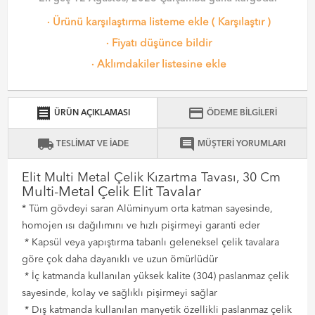
·
Ürünü karşılaştırma listeme ekle
(
Karşılaştır
)
·
Fiyatı düşünce bildir
·
Aklımdakiler listesine ekle
receipt
credit_card
ÜRÜN AÇIKLAMASI
ÖDEME BİLGİLERİ
local_shipping
comment
TESLİMAT VE İADE
MÜŞTERİ YORUMLARI
Elit Multi Metal Çelik Kızartma Tavası, 30 Cm
Multi-Metal Çelik Elit Tavalar
* Tüm gövdeyi saran Alüminyum orta katman sayesinde,
homojen ısı dağılımını ve hızlı pişirmeyi garanti eder
* Kapsül veya yapıştırma tabanlı geleneksel çelik tavalara
göre çok daha dayanıklı ve uzun ömürlüdür
* İç katmanda kullanılan yüksek kalite (304) paslanmaz çelik
sayesinde, kolay ve sağlıklı pişirmeyi sağlar
* Dış katmanda kullanılan manyetik özellikli paslanmaz çelik