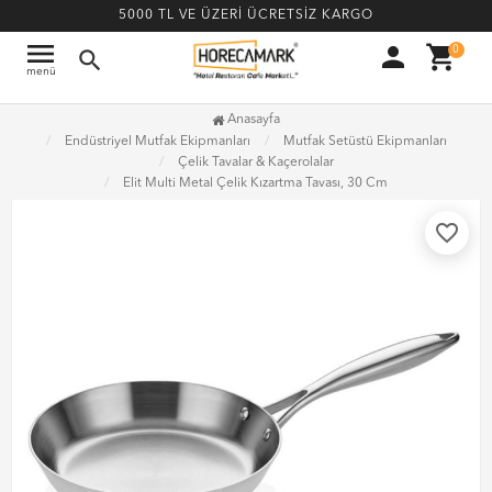
5000 TL VE ÜZERİ ÜCRETSİZ KARGO
menu
person
shopping_cart
0
search
menü
Anasayfa
Endüstriyel Mutfak Ekipmanları
Mutfak Setüstü Ekipmanları
Çelik Tavalar & Kaçerolalar
Elit Multi Metal Çelik Kızartma Tavası, 30 Cm
favorite_border