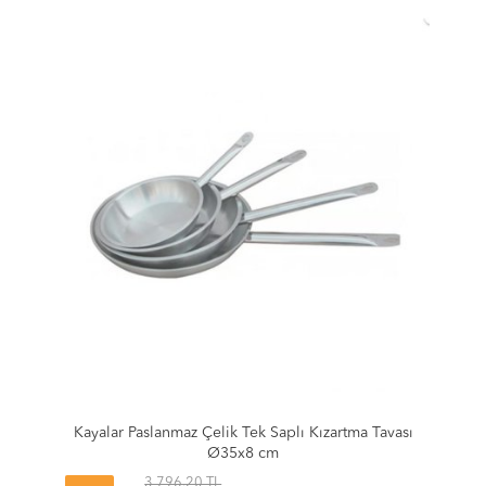
Kayalar Paslanmaz Çelik Tek Saplı Kızartma Tavası
Ø35x8 cm
3,796.20 TL