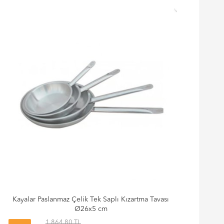
Kayalar Paslanmaz Çelik Tek Saplı Kızartma Tavası
Ka
Ø26x5 cm
1,864.80 TL