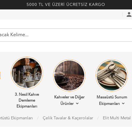
5000 TL VE ÜZERİ ÜCRETSİZ KARGO
perso
3. Nesil Kahve
Kahveler ve Diğer
Masaüstü Sunum
Demleme
Ürünler
Ekipmanları
Ekipmanları
tüstü Ekipmanları
Çelik Tavalar & Kaçerolalar
Elit Multi Meta