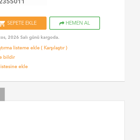
2355011
opping_cart
SEPETE EKLE
HEMEN AL
os, 2026 Salı günü kargoda.
ştırma listeme ekle
(
Karşılaştır
)
 bildir
listesine ekle