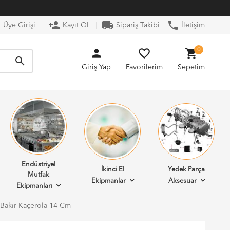
n
person_add
local_shipping
phone
Üye Girişi
Kayıt Ol
Sipariş Takibi
İletişim
person
favorite_border
shopping_cart
0
search
Giriş Yap
Favorilerim
Sepetim
Endüstriyel
İkinci El
Yedek Parça
Mutfak
Ekipmanlar
Aksesuar
Ekipmanları
l Bakır Kaçerola 14 Cm