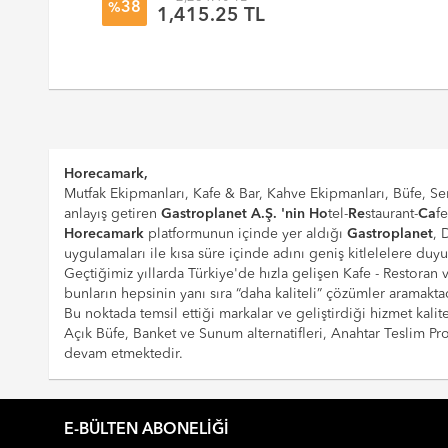
38
%
1,415.25 TL
Horecamark,
Mutfak Ekipmanları, Kafe & Bar, Kahve Ekipmanları, Büfe, Ser
anlayış getiren
Gastroplanet A.Ş. 'nin
Ho
tel-
Re
staurant-
Ca
f
Horecamark
platformunun içinde yer aldığı
Gastroplanet
, 
uygulamaları ile kısa süre içinde adını geniş kitlelelere duy
Geçtiğimiz yıllarda Türkiye'de hızla gelişen Kafe - Restoran
bunların hepsinin yanı sıra “daha kaliteli” çözümler aramaktad
Bu noktada temsil ettiği markalar ve geliştirdiği hizmet kalite
Açık Büfe, Banket ve Sunum alternatifleri, Anahtar Teslim 
devam etmektedir.
E-BÜLTEN ABONELIĞI