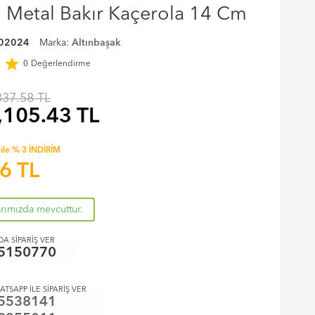
ti Metal Bakır Kaçerola 14 Cm
02024
Marka:
Altınbaşak
r
star
0
Değerlendirme
337.58 TL
,105.43
TL
ile % 3 İNDİRİM
26
TL
arımızda mevcuttur.
A SİPARİŞ VER
5150770
ATSAPP İLE SİPARİŞ VER
5538141