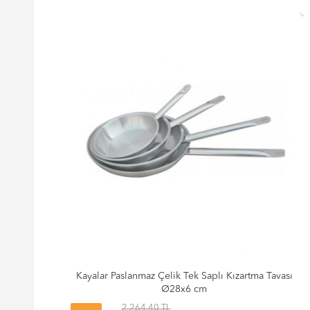
Kayalar Paslanmaz Çelik Tek Saplı Kızartma Tavası
Ø28x6 cm
2,264.40 TL