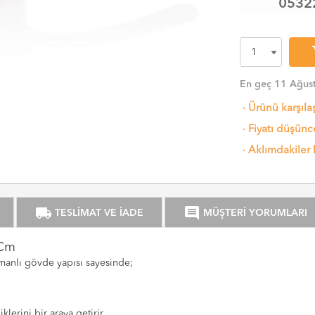
0532
sh
En geç 11 Ağust
·
Ürünü karşıla
·
Fiyatı düşünce
·
Aklımdakiler 
local_shipping
comment
TESLİMAT VE İADE
MÜŞTERİ YORUMLARI
 Cm
atmanlı gövde yapısı sayesinde;
klerini bir araya getirir.