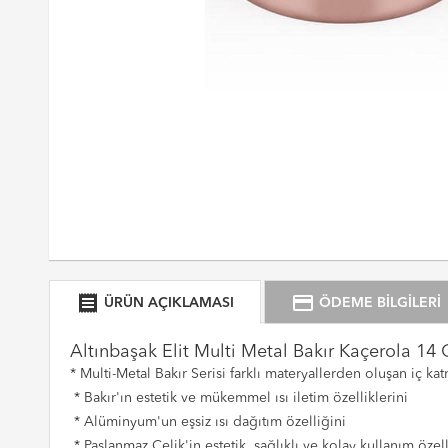
receipt
credit_card
ÜRÜN AÇIKLAMASI
ÖDEME BİLGİLERİ
Altınbaşak Elit Multi Metal Bakır Kaçerola 14
* Multi-Metal Bakır Serisi farklı materyallerden oluşan iç k
* Bakır'ın estetik ve mükemmel ısı iletim özelliklerini
* Alüminyum'un eşsiz ısı dağıtım özelliğini
* Paslanmaz Çelik'in estetik, sağlıklı ve kolay kullanım özelli