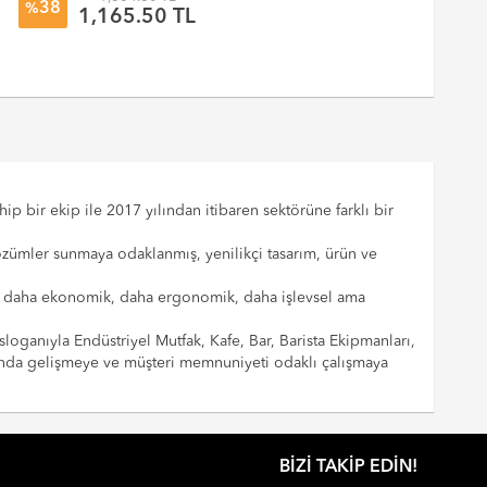
38
%
%
1,165.50 TL
p bir ekip ile 2017 yılından itibaren sektörüne farklı bir
çözümler sunmaya odaklanmış, yenilikçi tasarım, ürün ve
cılar daha ekonomik, daha ergonomik, daha işlevsel ama
sloganıyla Endüstriyel Mutfak, Kafe, Bar, Barista Ekipmanları,
landa gelişmeye ve müşteri memnuniyeti odaklı çalışmaya
BIZI TAKIP EDIN!