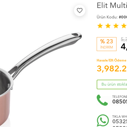
Elit Mul
favorite_border
Ürün Kodu:
#00
star
star
star
sta
5,
% 23
4
İNDİRİM
Havale/Eft Ödeme 
3,982.
Bu ürün stokl
TELEFOND
0850
TIKLA WH
0532