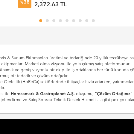
38
%
2,372.63 TL
vis & Sunum Ekipmanları üretimi ve tedariğinde 20 yıllık tecrübeye sahi
e ekipmanları Marketi olma vizyonu ile yola çıkmış satış platformudur.
Dinamik ve geniş vizyonlu bir ekip ile iş ortaklarına her türlü konuda 
urmuş bir tedarik ve çözüm ortağıdır.
 ve Otelcilik (HoReCa) sektörlerinde ihtiyaçlar hızla artarken, yatırım
ır.
si ile
Horecamark & Gastroplanet A.Ş.
oluşumu,
“Çözüm Ortağınız”
Projelendirme ve Satış Sonrası Teknik Destek Hizmeti … gibi pek çok a