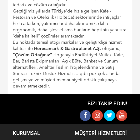
tedarik ve çözüm ortağıdır.
Geçtiğimiz yıllarda Türkiye'de hızla gelişen Kafe -
Restoran ve Otelcilik (HoReCa) sektörlerinde ihtiyaçlar
hızla artarken, yatırımcılar daha ekonomik, daha
ergonomik, daha işlevsel ama bunların hepsinin yanı sıra
“daha kaliteli” çözümler aramaktadır.
Bu noktada temsil ettiği markalar ve geliştirdiği hizmet
kalitesi ile
Horecamark & Gastroplanet A.Ş.
oluşumu,
“Çözüm Ortağınız”
sloganıyla Endüstriyel Mutfak, Kafe,
Bar, Barista Ekipmanları, Açık Büfe, Banket ve Sunum
alternatifleri, Anahtar Teslim Projelendirme ve Satış
Sonrası Teknik Destek Hizmeti … gibi pek çok alanda
gelişmeye ve müşteri memnuniyeti odaklı çalışmaya
devam etmektedir.
BIZI TAKIP EDIN!
KURUMSAL
MÜŞTERI HIZMETLERI