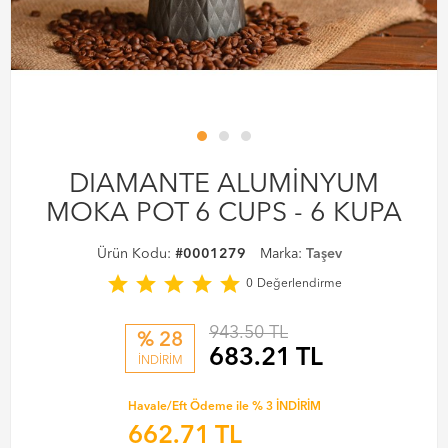
DIAMANTE ALUMİNYUM
MOKA POT 6 CUPS - 6 KUPA
Ürün Kodu:
#0001279
Marka:
Taşev
star
star
star
star
star
0
Değerlendirme
943.50 TL
% 28
683.21
TL
İNDİRİM
Havale/Eft Ödeme ile % 3 İNDİRİM
662.71
TL