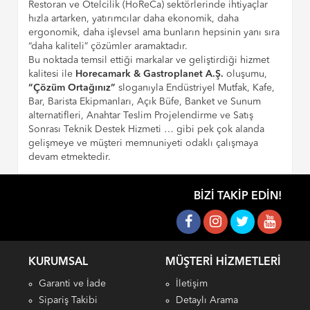
Restoran ve Otelcilik (HoReCa) sektörlerinde ihtiyaçlar
hızla artarken, yatırımcılar daha ekonomik, daha
ergonomik, daha işlevsel ama bunların hepsinin yanı sıra
“daha kaliteli” çözümler aramaktadır.
Bu noktada temsil ettiği markalar ve geliştirdiği hizmet
kalitesi ile
Horecamark & Gastroplanet A.Ş.
oluşumu,
“Çözüm Ortağınız”
sloganıyla Endüstriyel Mutfak, Kafe,
Bar, Barista Ekipmanları, Açık Büfe, Banket ve Sunum
alternatifleri, Anahtar Teslim Projelendirme ve Satış
Sonrası Teknik Destek Hizmeti … gibi pek çok alanda
gelişmeye ve müşteri memnuniyeti odaklı çalışmaya
devam etmektedir.
BIZI TAKIP EDIN!
KURUMSAL
MÜŞTERI HIZMETLERI
Garanti ve İade
İletişim
Sipariş Takibi
Detaylı Arama