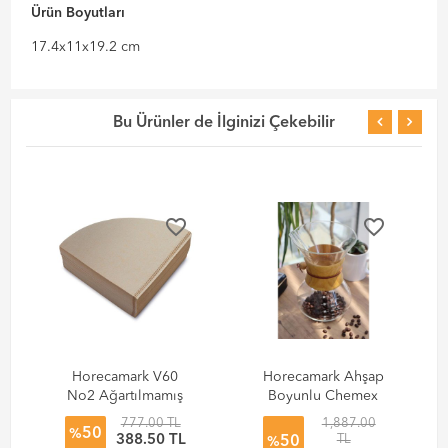
Ürün Boyutları
17.4x11x19.2 cm
Bu Ürünler de İlginizi Çekebilir
favorite_border
favorite_border
Horecamark V60
Horecamark Ahşap
No2 Ağartılmamış
Boyunlu Chemex
Fitre Kağıdı 100'lü
Demleme
777.00 TL
1,887.00
50
Paket
Ekipmanı - 800 ml
%
L
388.50 TL
TL
50
%