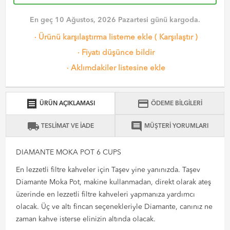
En geç 10 Ağustos, 2026 Pazartesi günü kargoda.
·
Ürünü karşılaştırma listeme ekle
(
Karşılaştır
)
·
Fiyatı düşünce bildir
·
Aklımdakiler listesine ekle
receipt
credit_card
ÜRÜN AÇIKLAMASI
ÖDEME BİLGİLERİ
local_shipping
comment
TESLİMAT VE İADE
MÜŞTERİ YORUMLARI
DIAMANTE MOKA POT 6 CUPS
En lezzetli filtre kahveler için Taşev yine yanınızda. Taşev
Diamante Moka Pot, makine kullanmadan, direkt olarak ateş
üzerinde en lezzetli filtre kahveleri yapmanıza yardımcı
olacak. Üç ve altı fincan seçenekleriyle Diamante, canınız ne
zaman kahve isterse elinizin altında olacak.