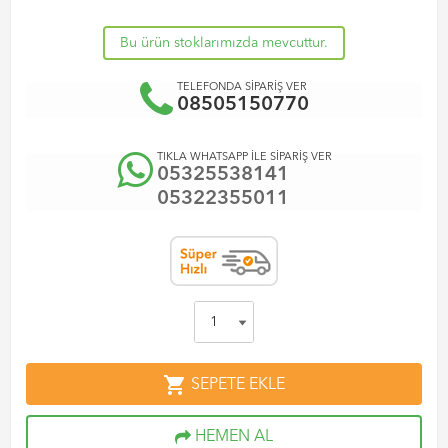
Bu ürün stoklarımızda mevcuttur.
TELEFONDA SİPARİŞ VER
08505150770
TIKLA WHATSAPP İLE SİPARİŞ VER
05325538141
05322355011
shopping_cart
SEPETE EKLE
HEMEN AL