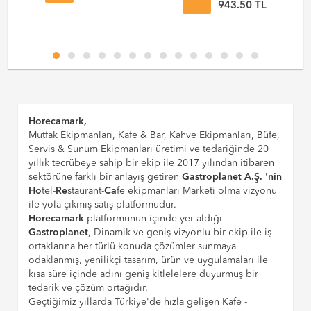
943.50 TL
Horecamark,
Mutfak Ekipmanları, Kafe & Bar, Kahve Ekipmanları, Büfe,
Servis & Sunum Ekipmanları üretimi ve tedariğinde 20
yıllık tecrübeye sahip bir ekip ile 2017 yılından itibaren
sektörüne farklı bir anlayış getiren
Gastroplanet A.Ş. 'nin
Ho
tel-
Re
staurant-
Ca
fe ekipmanları Marketi olma vizyonu
ile yola çıkmış satış platformudur.
Horecamark
platformunun içinde yer aldığı
Gastroplanet
, Dinamik ve geniş vizyonlu bir ekip ile iş
ortaklarına her türlü konuda çözümler sunmaya
odaklanmış, yenilikçi tasarım, ürün ve uygulamaları ile
kısa süre içinde adını geniş kitlelelere duyurmuş bir
tedarik ve çözüm ortağıdır.
Geçtiğimiz yıllarda Türkiye'de hızla gelişen Kafe -