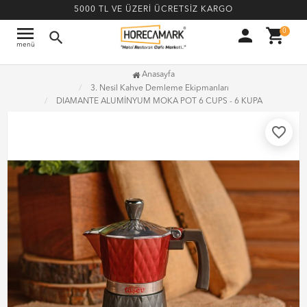
5000 TL VE ÜZERİ ÜCRETSİZ KARGO
menu
person
shopping_cart
0
search
menü
Anasayfa
3. Nesil Kahve Demleme Ekipmanları
DIAMANTE ALUMİNYUM MOKA POT 6 CUPS - 6 KUPA
favorite_border