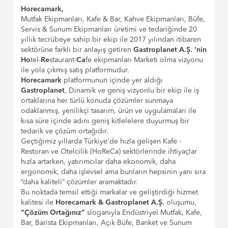
Horecamark,
Mutfak Ekipmanları, Kafe & Bar, Kahve Ekipmanları, Büfe,
Servis & Sunum Ekipmanları üretimi ve tedariğinde 20
yıllık tecrübeye sahip bir ekip ile 2017 yılından itibaren
sektörüne farklı bir anlayış getiren
Gastroplanet A.Ş. 'nin
Ho
tel-
Re
staurant-
Ca
fe ekipmanları Marketi olma vizyonu
ile yola çıkmış satış platformudur.
Horecamark
platformunun içinde yer aldığı
Gastroplanet
, Dinamik ve geniş vizyonlu bir ekip ile iş
ortaklarına her türlü konuda çözümler sunmaya
odaklanmış, yenilikçi tasarım, ürün ve uygulamaları ile
kısa süre içinde adını geniş kitlelelere duyurmuş bir
tedarik ve çözüm ortağıdır.
Geçtiğimiz yıllarda Türkiye'de hızla gelişen Kafe -
Restoran ve Otelcilik (HoReCa) sektörlerinde ihtiyaçlar
hızla artarken, yatırımcılar daha ekonomik, daha
ergonomik, daha işlevsel ama bunların hepsinin yanı sıra
“daha kaliteli” çözümler aramaktadır.
Bu noktada temsil ettiği markalar ve geliştirdiği hizmet
kalitesi ile
Horecamark & Gastroplanet A.Ş.
oluşumu,
“Çözüm Ortağınız”
sloganıyla Endüstriyel Mutfak, Kafe,
Bar, Barista Ekipmanları, Açık Büfe, Banket ve Sunum