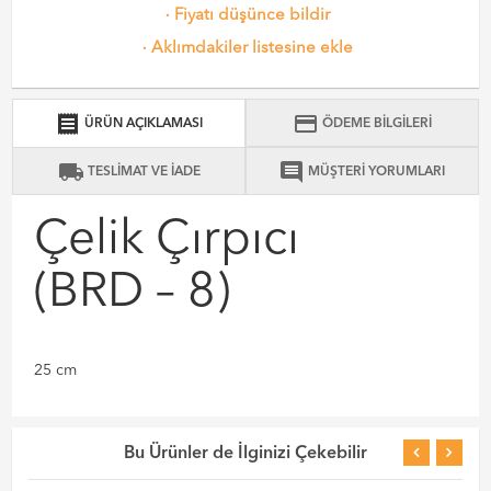
·
Fiyatı düşünce bildir
·
Aklımdakiler listesine ekle
receipt
credit_card
ÜRÜN AÇIKLAMASI
ÖDEME BİLGİLERİ
local_shipping
comment
TESLİMAT VE İADE
MÜŞTERİ YORUMLARI
Çelik Çırpıcı
(BRD – 8)
25 cm
Bu Ürünler de İlginizi Çekebilir