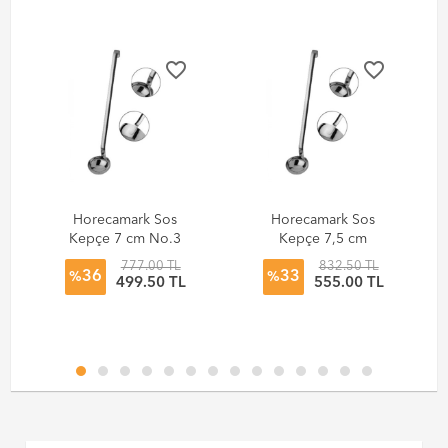
favorite_border
favorite_border
Horecamark Sos
Horecamark Sos
Kepçe 7 cm No.3
Kepçe 7,5 cm
No.4
777.00 TL
832.50 TL
36
33
%
%
499.50 TL
555.00 TL