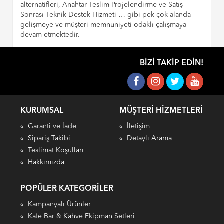
alternatifleri, Anahtar Teslim Projelendirme ve Satış
Sonrası Teknik Destek Hizmeti … gibi pek çok alanda
gelişmeye ve müşteri memnuniyeti odaklı çalışmaya
devam etmektedir.
BIZI TAKIP EDIN!
KURUMSAL
MÜŞTERI HIZMETLERI
Garanti ve İade
İletişim
Sipariş Takibi
Detaylı Arama
Teslimat Koşulları
Hakkımızda
POPÜLER KATEGORILER
Kampanyalı Ürünler
Kafe Bar & Kahve Ekipman Setleri