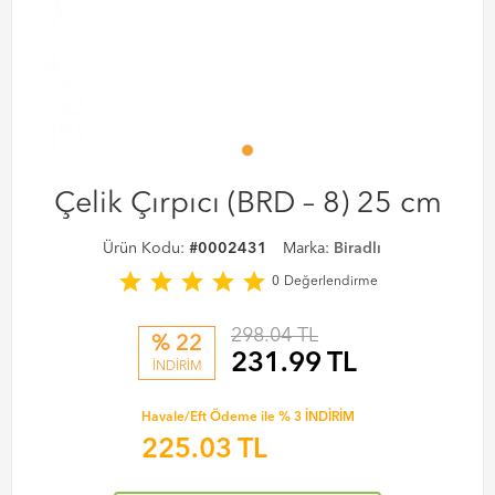
Çelik Çırpıcı (BRD – 8) 25 cm
Ürün Kodu:
#0002431
Marka:
Biradlı
star
star
star
star
star
0
Değerlendirme
298.04 TL
% 22
231.99
TL
İNDİRİM
Havale/Eft Ödeme ile % 3 İNDİRİM
225.03
TL