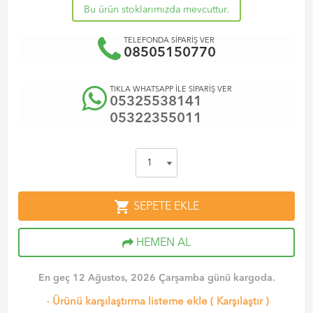
Bu ürün stoklarımızda mevcuttur.
TELEFONDA SİPARİŞ VER
08505150770
TIKLA WHATSAPP İLE SİPARİŞ VER
05325538141
05322355011
shopping_cart
SEPETE EKLE
HEMEN AL
En geç 12 Ağustos, 2026 Çarşamba günü kargoda.
·
Ürünü karşılaştırma listeme ekle
(
Karşılaştır
)