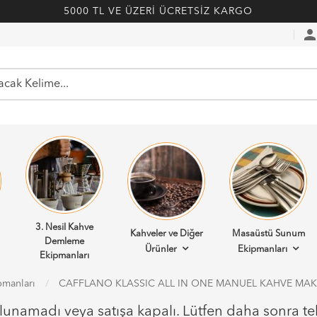
5000 TL VE ÜZERİ ÜCRETSİZ KARGO
perso
3. Nesil Kahve
Kahveler ve Diğer
Masaüstü Sunum
Demleme
Ürünler
Ekipmanları
Ekipmanları
pmanları
CAFFLANO KLASSIC ALL IN ONE MANUEL KAHVE MAKI
ulunamadı veya satışa kapalı. Lütfen daha sonra te