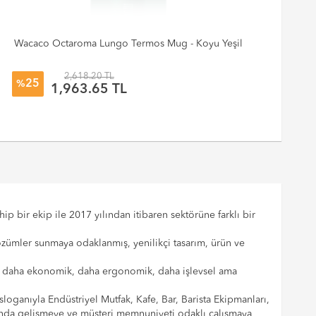
Wacaco Octaroma Lungo Termos Mug - Koyu Yeşil
2,618.20 TL
25
%
%
1,963.65 TL
p bir ekip ile 2017 yılından itibaren sektörüne farklı bir
çözümler sunmaya odaklanmış, yenilikçi tasarım, ürün ve
cılar daha ekonomik, daha ergonomik, daha işlevsel ama
sloganıyla Endüstriyel Mutfak, Kafe, Bar, Barista Ekipmanları,
landa gelişmeye ve müşteri memnuniyeti odaklı çalışmaya