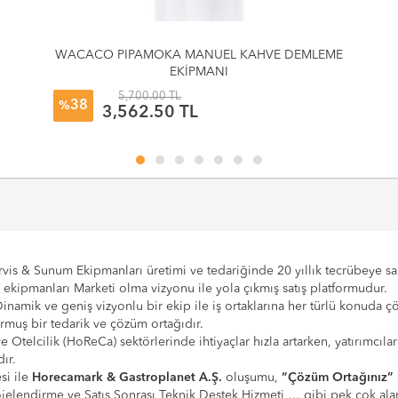
WACACO PIPAMOKA MANUEL KAHVE DEMLEME
EKİPMANI
5,700.00 TL
38
%
3,562.50 TL
vis & Sunum Ekipmanları üretimi ve tedariğinde 20 yıllık tecrübeye sahi
e ekipmanları Marketi olma vizyonu ile yola çıkmış satış platformudur.
Dinamik ve geniş vizyonlu bir ekip ile iş ortaklarına her türlü konuda 
urmuş bir tedarik ve çözüm ortağıdır.
 ve Otelcilik (HoReCa) sektörlerinde ihtiyaçlar hızla artarken, yatırım
ır.
si ile
Horecamark & Gastroplanet A.Ş.
oluşumu,
“Çözüm Ortağınız”
Projelendirme ve Satış Sonrası Teknik Destek Hizmeti … gibi pek çok a