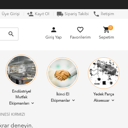
n
person_add
local_shipping
phone
Üye Girişi
Kayıt Ol
Sipariş Takibi
İletişim
person
favorite_border
shopping_cart
0
search
Giriş Yap
Favorilerim
Sepetim
Endüstriyel
İkinci El
Yedek Parça
Mutfak
Ekipmanlar
Aksesuar
Ekipmanları
NESİ KIRMIZI
krar deneyin.