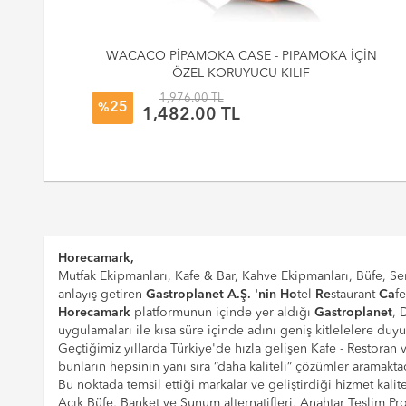
nı
WACACO PİPAMOKA CASE - PIPAMOKA İÇİN
ÖZEL KORUYUCU KILIF
1,976.00 TL
25
%
1,482.00 TL
Horecamark,
Mutfak Ekipmanları, Kafe & Bar, Kahve Ekipmanları, Büfe, Ser
anlayış getiren
Gastroplanet A.Ş. 'nin
Ho
tel-
Re
staurant-
Ca
f
Horecamark
platformunun içinde yer aldığı
Gastroplanet
, 
uygulamaları ile kısa süre içinde adını geniş kitlelelere duy
Geçtiğimiz yıllarda Türkiye'de hızla gelişen Kafe - Restoran
bunların hepsinin yanı sıra “daha kaliteli” çözümler aramaktad
Bu noktada temsil ettiği markalar ve geliştirdiği hizmet kalite
Açık Büfe, Banket ve Sunum alternatifleri, Anahtar Teslim 