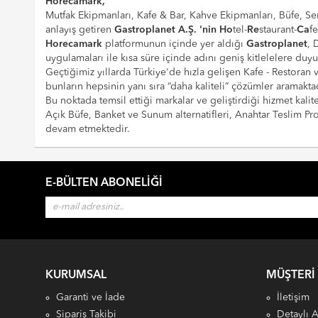
Horecamark,
Mutfak Ekipmanları, Kafe & Bar, Kahve Ekipmanları, Büfe, Ser
anlayış getiren
Gastroplanet A.Ş. 'nin
Ho
tel-
Re
staurant-
Ca
f
Horecamark
platformunun içinde yer aldığı
Gastroplanet
, 
uygulamaları ile kısa süre içinde adını geniş kitlelelere duy
Geçtiğimiz yıllarda Türkiye'de hızla gelişen Kafe - Restoran
bunların hepsinin yanı sıra “daha kaliteli” çözümler aramaktad
Bu noktada temsil ettiği markalar ve geliştirdiği hizmet kalite
Açık Büfe, Banket ve Sunum alternatifleri, Anahtar Teslim 
devam etmektedir.
E-BÜLTEN ABONELIĞI
KURUMSAL
MÜŞTERI
Garanti ve İade
İletişim
Sipariş Takibi
Detaylı 