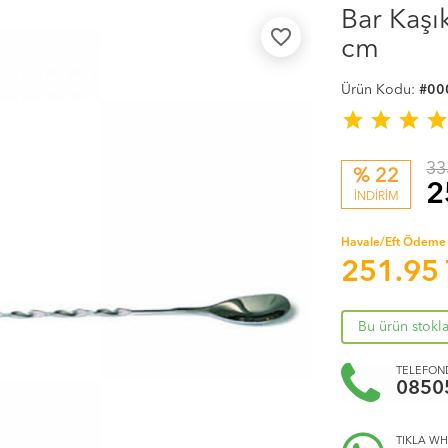
Bar Kaşı
favorite_border
cm
Ürün Kodu:
#00
star
star
star
sta
33
% 22
2
İNDİRİM
Havale/Eft Ödeme 
251.95
Bu ürün stokl
TELEFOND
0850
TIKLA WH