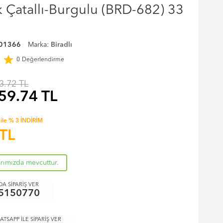
k Çatallı-Burgulu (BRD-682) 33
01366
Marka:
Biradlı
r
star
0
Değerlendirme
3.72 TL
59.74
TL
ile % 3 İNDİRİM
TL
arımızda mevcuttur.
A SİPARİŞ VER
5150770
ATSAPP İLE SİPARİŞ VER