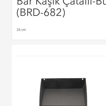
Bar Kaşık Çatallı-B
(BRD-682)
33 cm