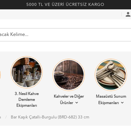
5000 TL VE ÜZERİ ÜCRETSİZ KARGO
perso
3. Nesil Kahve
Kahveler ve Diğer
Masaüstü Sunum
Demleme
Ürünler
Ekipmanları
Ekipmanları
ı
Bar Kaşık Çatallı-Burgulu (BRD-682) 33 cm