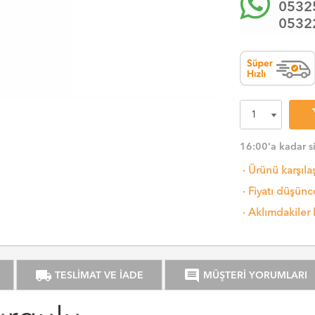
0532
0532
sh
16:00'a kadar s
·
Ürünü karşıla
·
Fiyatı düşünce
·
Aklımdakiler 
local_shipping
comment
TESLİMAT VE İADE
MÜŞTERİ YORUMLARI