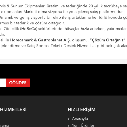
vis & Sunum Ekipmanları üretimi ve tedariğinde 20 yıllık tecrübeye sahi
e ekipmanları Marketi olma vizyonu ile yola çıkmış satış platformudur.
Dinamik ve geniş vizyonlu bir ekip ile iş ortaklarına her türlü konuda 
urmuş bir tedarik ve çözüm ortağıdır.
 ve Otelcilik (HoReCa) sektörlerinde ihtiyaçlar hızla artarken, yatırım
ır.
si ile
Horecamark & Gastroplanet A.Ş.
oluşumu,
“Çözüm Ortağınız”
Projelendirme ve Satış Sonrası Teknik Destek Hizmeti … gibi pek çok a
 HIZMETLERI
HIZLI ERIŞIM
Anasayfa
Arama
Yeni Ürünler