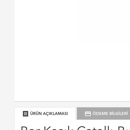
receipt
credit_card
ÜRÜN AÇIKLAMASI
ÖDEME BİLGİLERİ