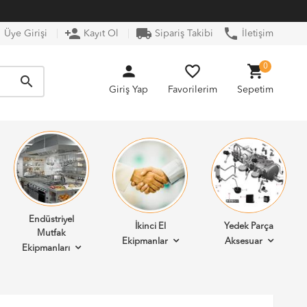
n
person_add
local_shipping
phone
Üye Girişi
Kayıt Ol
Sipariş Takibi
İletişim
person
favorite_border
shopping_cart
0
search
Giriş Yap
Favorilerim
Sepetim
Endüstriyel
İkinci El
Yedek Parça
Mutfak
Ekipmanlar
Aksesuar
Ekipmanları