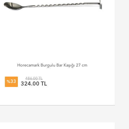
Horecamark Burgulu Bar Kaşığı 27 cm
D
486.00 TL
33
%
%
324.00 TL