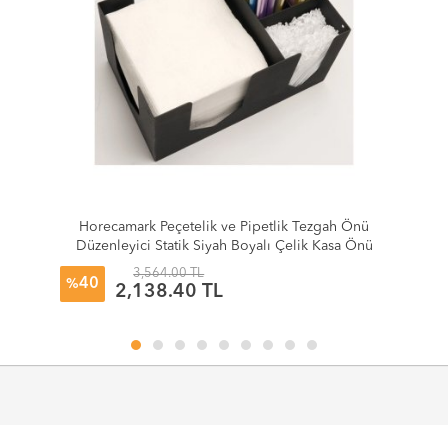
Horecamark Peçetelik ve Pipetlik Tezgah Önü
Düzenleyici Statik Siyah Boyalı Çelik Kasa Önü
Organizer
3,564.00 TL
40
%
2,138.40 TL