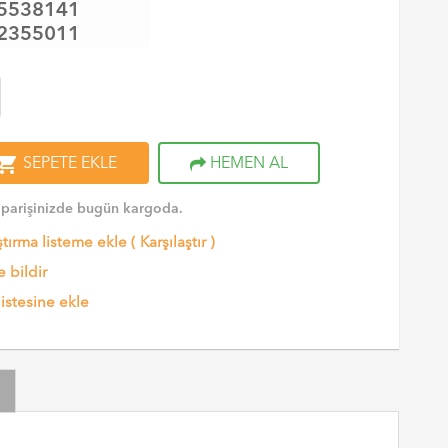
5538141
2355011
opping_cart
SEPETE EKLE
HEMEN AL
iparişinizde bugün kargoda.
ştırma listeme ekle
(
Karşılaştır
)
 bildir
listesine ekle