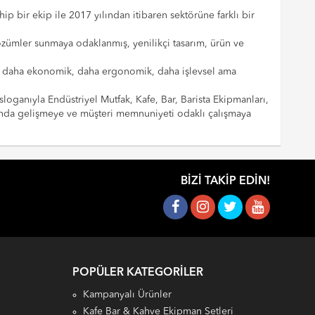
p bir ekip ile 2017 yılından itibaren sektörüne farklı bir
çözümler sunmaya odaklanmış, yenilikçi tasarım, ürün ve
cılar daha ekonomik, daha ergonomik, daha işlevsel ama
sloganıyla Endüstriyel Mutfak, Kafe, Bar, Barista Ekipmanları,
landa gelişmeye ve müşteri memnuniyeti odaklı çalışmaya
BIZI TAKIP EDIN!
POPÜLER KATEGORILER
Kampanyalı Ürünler
Kafe Bar & Kahve Ekipman Setleri