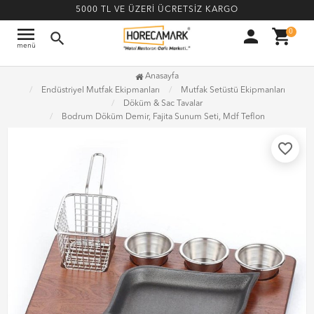
5000 TL VE ÜZERİ ÜCRETSİZ KARGO
menu
person
shopping_cart
0
search
menü
Anasayfa
Endüstriyel Mutfak Ekipmanları
Mutfak Setüstü Ekipmanları
Döküm & Sac Tavalar
Bodrum Döküm Demir, Fajita Sunum Seti, Mdf Teflon
favorite_border