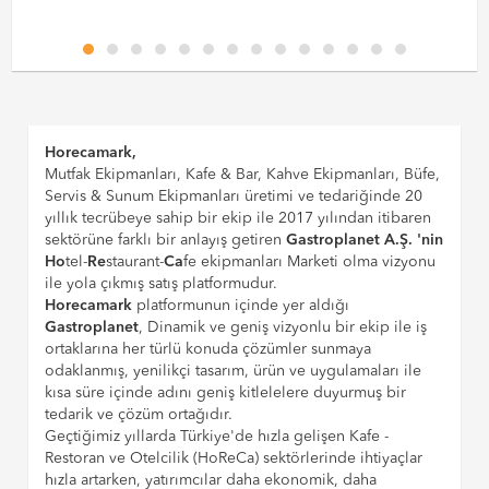
Horecamark,
Mutfak Ekipmanları, Kafe & Bar, Kahve Ekipmanları, Büfe,
Servis & Sunum Ekipmanları üretimi ve tedariğinde 20
yıllık tecrübeye sahip bir ekip ile 2017 yılından itibaren
sektörüne farklı bir anlayış getiren
Gastroplanet A.Ş. 'nin
Ho
tel-
Re
staurant-
Ca
fe ekipmanları Marketi olma vizyonu
ile yola çıkmış satış platformudur.
Horecamark
platformunun içinde yer aldığı
Gastroplanet
, Dinamik ve geniş vizyonlu bir ekip ile iş
ortaklarına her türlü konuda çözümler sunmaya
odaklanmış, yenilikçi tasarım, ürün ve uygulamaları ile
kısa süre içinde adını geniş kitlelelere duyurmuş bir
tedarik ve çözüm ortağıdır.
Geçtiğimiz yıllarda Türkiye'de hızla gelişen Kafe -
Restoran ve Otelcilik (HoReCa) sektörlerinde ihtiyaçlar
hızla artarken, yatırımcılar daha ekonomik, daha