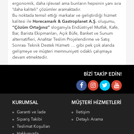
ergonomik, daha işlevsel ama bunların hepsinin yanı sıra
“daha kaliteli” çözümler aramaktadır.
Bu noktada temsil ettiği markalar ve geliştirdiği hizmet
kalitesi ile
Horecamark & Gastroplanet A.Ş.
oluşumu,
“Çözüm Ortağınız”
sloganıyla Endüstriyel Mutfak, Kafe,
Bar, Barista Ekipmanları, Açık Büfe, Banket ve Sunum
alternatifleri, Anahtar Teslim Projelendirme ve Satış
Sonrası Teknik Destek Hizmeti … gibi pek çok alanda
gelişmeye ve müşteri memnuniyeti odaklı çalışmaya
devam etmektedir.
BIZI TAKIP EDIN!
KURUMSAL
MÜŞTERI HIZMETLERI
Garanti ve İade
İletişim
Sipariş Takibi
Detaylı Arama
Teslimat Koşulları
Hakkımızda