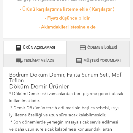
·
Ürünü karşılaştırma listeme ekle
(
Karşılaştır
)
·
Fiyatı düşünce bildir
·
Aklımdakiler listesine ekle
receipt
credit_card
ÜRÜN AÇIKLAMASI
ÖDEME BİLGİLERİ
local_shipping
comment
TESLİMAT VE İADE
MÜŞTERİ YORUMLARI
Bodrum Döküm Demir, Fajita Sunum Seti, Mdf
Teflon
Döküm Demir Ürünler
* Döküm Demir eski zamanlardan beri pişirme gereci olarak
kullanılmaktadır.
* Demir Dökümün tercih edilmesinin başlıca sebebi, ısıyı
iyi iletme özelliği ve uzun süre sıcak kalabilmesidir.
* Son dönemlerde yemeğin masaya sıcak servis edilmesi
ve daha uzun süre sıcak kalabilmesi konusundaki artan