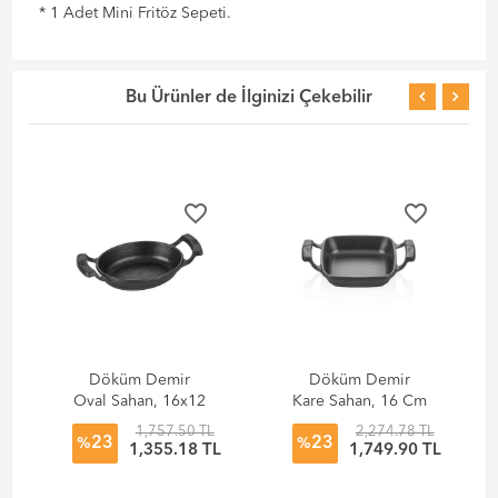
* 1 Adet Mini Fritöz Sepeti.
Bu Ürünler de İlginizi Çekebilir
favorite_border
favorite_border
Döküm Demir
Döküm Demir
Oval Sahan, 16x12
Kare Sahan, 16 Cm
Cm
1,757.50 TL
2,274.78 TL
23
23
%
%
L
1,355.18 TL
1,749.90 TL