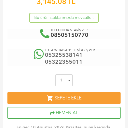
3,145.08
TL
Bu ürün stoklarımızda mevcuttur.
TELEFONDA SİPARİŞ VER
08505150770
TIKLA WHATSAPP İLE SİPARİŞ VER
05325538141
05322355011
shopping_cart
SEPETE EKLE
HEMEN AL
En geç 10 Ağustos, 2026 Pazartesi günü kargoda.