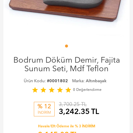
Bodrum Döküm Demir, Fajita
Sunum Seti, Mdf Teflon
Ürün Kodu:
#0001802
Marka:
Altınbaşak
star
star
star
star
star
0
Değerlendirme
3,700.25 TL
% 12
3,242.35
TL
İNDİRİM
Havale/Eft Ödeme ile % 3 İNDİRİM