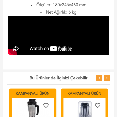
Ölçüler: 180x245x460 mm
Net Ağırlık: 6 kg
Bu Ürünler de İlginizi Çekebilir
KAMPANYALI ÜRÜN
KAMPANYALI ÜRÜN
favorite_border
favorite_border