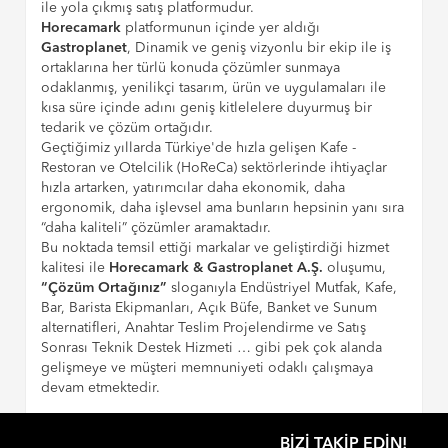
ile yola çıkmış satış platformudur.
Horecamark
platformunun içinde yer aldığı
Gastroplanet
, Dinamik ve geniş vizyonlu bir ekip ile iş
ortaklarına her türlü konuda çözümler sunmaya
odaklanmış, yenilikçi tasarım, ürün ve uygulamaları ile
kısa süre içinde adını geniş kitlelelere duyurmuş bir
tedarik ve çözüm ortağıdır.
Geçtiğimiz yıllarda Türkiye'de hızla gelişen Kafe -
Restoran ve Otelcilik (HoReCa) sektörlerinde ihtiyaçlar
hızla artarken, yatırımcılar daha ekonomik, daha
ergonomik, daha işlevsel ama bunların hepsinin yanı sıra
“daha kaliteli” çözümler aramaktadır.
Bu noktada temsil ettiği markalar ve geliştirdiği hizmet
kalitesi ile
Horecamark & Gastroplanet A.Ş.
oluşumu,
“Çözüm Ortağınız”
sloganıyla Endüstriyel Mutfak, Kafe,
Bar, Barista Ekipmanları, Açık Büfe, Banket ve Sunum
alternatifleri, Anahtar Teslim Projelendirme ve Satış
Sonrası Teknik Destek Hizmeti … gibi pek çok alanda
gelişmeye ve müşteri memnuniyeti odaklı çalışmaya
devam etmektedir.
BIZI TAKIP EDIN!