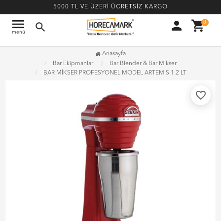
5000 TL VE ÜZERİ ÜCRETSİZ KARGO
menu
person
shopping_cart
0
search
menü
Anasayfa
Bar Ekipmanları
Bar Blender & Bar Mikser
BAR MİKSER PROFESYONEL MODEL ARTEMİS 1.2 LT
favorite_border