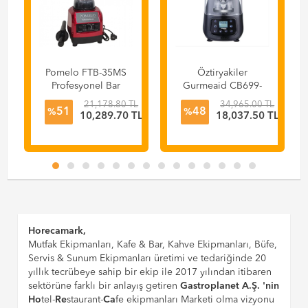
Pomelo FTB-35MS
Öztiryakiler
Profesyonel Bar
Gurmeaid CB699-
Blender - Kırmızı
D Dijital Bar
21,178.80 TL
34,965.00 TL
51
48
Blender Gürültü
%
%
L
10,289.70 TL
18,037.50 TL
Önleyici Kapaklı
1680 W
Horecamark,
Mutfak Ekipmanları, Kafe & Bar, Kahve Ekipmanları, Büfe,
Servis & Sunum Ekipmanları üretimi ve tedariğinde 20
yıllık tecrübeye sahip bir ekip ile 2017 yılından itibaren
sektörüne farklı bir anlayış getiren
Gastroplanet A.Ş. 'nin
Ho
tel-
Re
staurant-
Ca
fe ekipmanları Marketi olma vizyonu