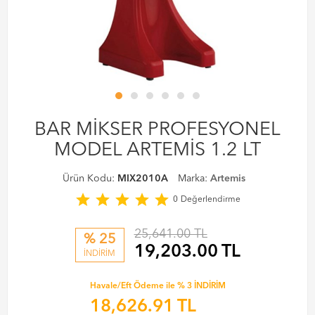
BAR MİKSER PROFESYONEL
MODEL ARTEMİS 1.2 LT
Ürün Kodu:
MIX2010A
Marka:
Artemis
star
star
star
star
star
0
Değerlendirme
25,641.00 TL
% 25
19,203.00
TL
İNDİRİM
Havale/Eft Ödeme ile % 3 İNDİRİM
18,626.91
TL