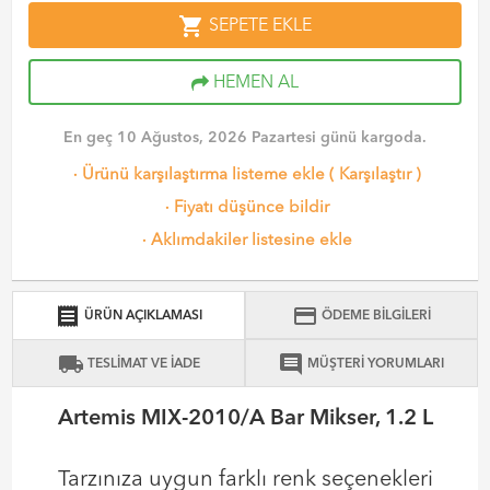
shopping_cart
SEPETE EKLE
HEMEN AL
En geç 10 Ağustos, 2026 Pazartesi günü kargoda.
·
Ürünü karşılaştırma listeme ekle
(
Karşılaştır
)
·
Fiyatı düşünce bildir
·
Aklımdakiler listesine ekle
receipt
credit_card
ÜRÜN AÇIKLAMASI
ÖDEME BİLGİLERİ
local_shipping
comment
TESLİMAT VE İADE
MÜŞTERİ YORUMLARI
Artemis MIX-2010/A Bar Mikser, 1.2 L
Tarzınıza uygun farklı renk seçenekleri