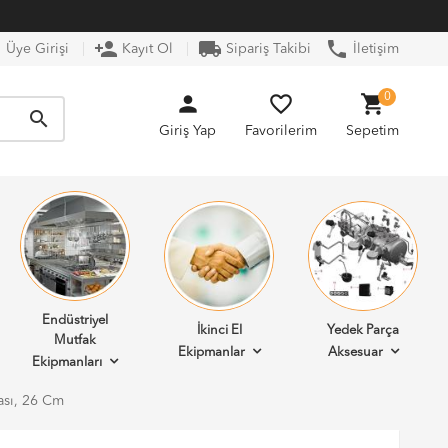
n
person_add
local_shipping
phone
Üye Girişi
Kayıt Ol
Sipariş Takibi
İletişim
person
favorite_border
shopping_cart
0
search
Giriş Yap
Favorilerim
Sepetim
Endüstriyel
İkinci El
Yedek Parça
Mutfak
Ekipmanlar
Aksesuar
Ekipmanları
ası, 26 Cm