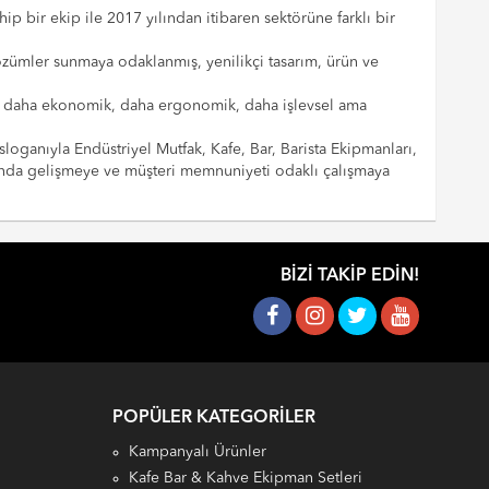
p bir ekip ile 2017 yılından itibaren sektörüne farklı bir
çözümler sunmaya odaklanmış, yenilikçi tasarım, ürün ve
cılar daha ekonomik, daha ergonomik, daha işlevsel ama
sloganıyla Endüstriyel Mutfak, Kafe, Bar, Barista Ekipmanları,
landa gelişmeye ve müşteri memnuniyeti odaklı çalışmaya
BIZI TAKIP EDIN!
POPÜLER KATEGORILER
Kampanyalı Ürünler
Kafe Bar & Kahve Ekipman Setleri