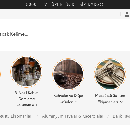
5000 TL VE ÜZERİ ÜCRETSİZ KARGO
perso
3. Nesil Kahve
Kahveler ve Diğer
Masaüstü Sunum
Demleme
Ürünler
Ekipmanları
Ekipmanları
tüstü Ekipmanları
Aluminyum Tavalar & Kaçerolalar
Balık Tav