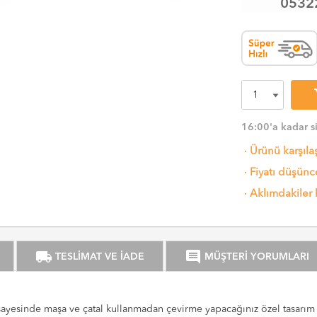
0532
sh
16:00'a kadar s
·
Ürünü karşıla
·
Fiyatı düşünce
·
Aklımdakiler 
local_shipping
comment
TESLİMAT VE İADE
MÜŞTERİ YORUMLARI
sayesinde maşa ve çatal kullanmadan çevirme yapacağınız özel tasarım k