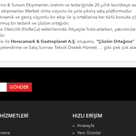
vis & Sunum Ekipmanları üretimi ve tedariğinde 20 yıllık tecrübeye sahi
e ekipmanları Marketi olma vizyonu ile yola çıkmış satış platformudur.
Dinamik ve geniş vizyonlu bir ekip ile iş ortaklarına her türlü konuda 
urmuş bir tedarik ve çözüm ortağıdır.
 ve Otelcilik (HoReCa) sektörlerinde ihtiyaçlar hızla artarken, yatırım
ır.
si ile
Horecamark & Gastroplanet A.Ş.
oluşumu,
“Çözüm Ortağınız”
Projelendirme ve Satış Sonrası Teknik Destek Hizmeti … gibi pek çok a
 HIZMETLERI
HIZLI ERIŞIM
Anasayfa
Arama
Yeni Ürünler