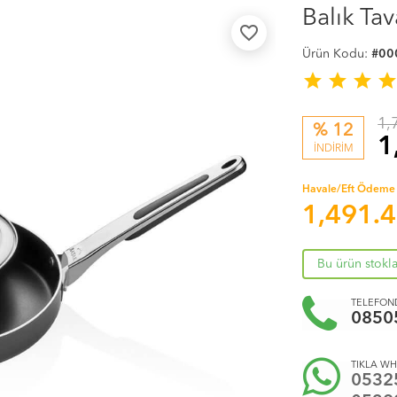
Balık Ta
favorite_border
Ürün Kodu:
#00
star
star
star
sta
1,
% 12
1
İNDİRİM
Havale/Eft Ödeme 
1,491.
Bu ürün stokl
TELEFOND
0850
TIKLA WH
0532