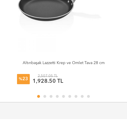
Altınbaşak Lazzetti Krep ve Omlet Tava 28 cm
2,507.05 TL
23
%
1,928.50 TL