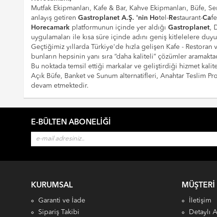
Mutfak Ekipmanları, Kafe & Bar, Kahve Ekipmanları, Büfe, Ser
anlayış getiren
Gastroplanet A.Ş. 'nin
Ho
tel-
Re
staurant-
Ca
f
Horecamark
platformunun içinde yer aldığı
Gastroplanet
, 
uygulamaları ile kısa süre içinde adını geniş kitlelelere duy
Geçtiğimiz yıllarda Türkiye'de hızla gelişen Kafe - Restoran
bunların hepsinin yanı sıra “daha kaliteli” çözümler aramaktad
Bu noktada temsil ettiği markalar ve geliştirdiği hizmet kalite
Açık Büfe, Banket ve Sunum alternatifleri, Anahtar Teslim 
devam etmektedir.
E-BÜLTEN ABONELIĞI
KURUMSAL
MÜŞTERI
Garanti ve İade
İletişim
Sipariş Takibi
Detaylı 