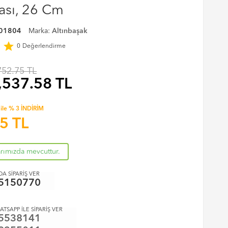
vası, 26 Cm
01804
Marka:
Altınbaşak
r
star
0
Değerlendirme
752.75 TL
,537.58
TL
ile % 3 İNDİRİM
45
TL
arımızda mevcuttur.
A SİPARİŞ VER
5150770
ATSAPP İLE SİPARİŞ VER
5538141