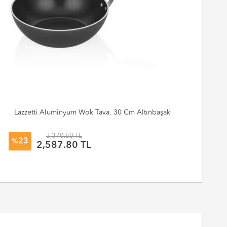
Lazzetti Aluminyum Wok Tava. 30 Cm Altınbaşak
L
3,370.60 TL
23
%
%
2,587.80 TL