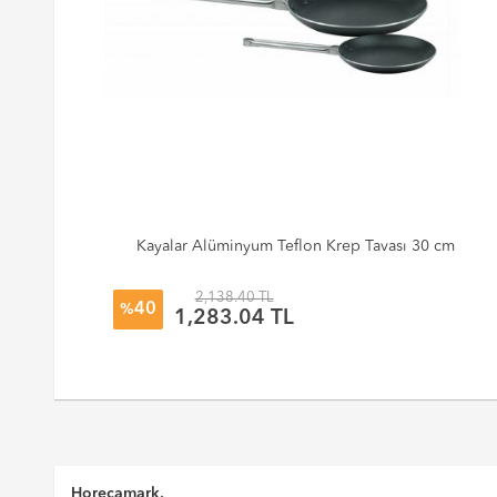
Kayalar Alüminyum Teflon Krep Tavası 30 cm
2,138.40 TL
40
%
1,283.04 TL
Horecamark,