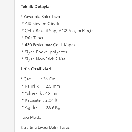
Teknik Detaylar
* Yuvarlak, Balık Tava
* Alüminyum Gövde
* Çelik Bakalit Sap, AG2 Alaşım Perçin
* Düz Taban
* 430 Paslanmaz Çelik Kapak
* Siyah Epoksi polyester
* Siyah Non-Stick 2 Kat
Ürün Özellikleri
* Çap : 26 Cm
* Kalınlık : 2,5 mm
* Yükseklik : 45 mm
* Kapasite : 2,04 lt
* Ağırlık : 0,89 Kg
Tava Modeli
Kızartma tavası Balık Tavası