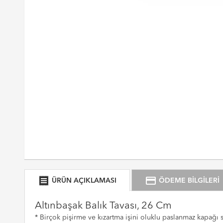
receipt
credit_card
ÜRÜN AÇIKLAMASI
ÖDEME BİLGİLERİ
Altınbaşak Balık Tavası, 26 Cm
* Birçok pişirme ve kızartma işini oluklu paslanmaz kapağı 