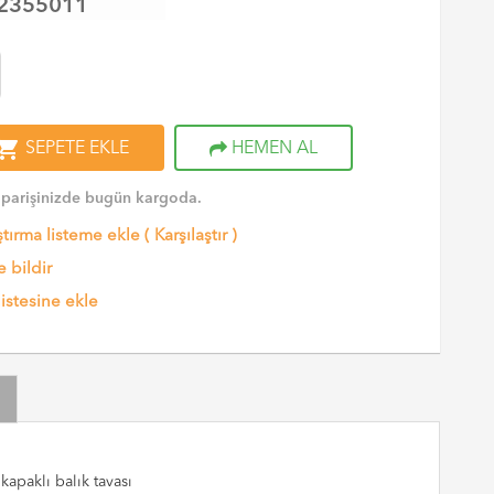
2355011
opping_cart
SEPETE EKLE
HEMEN AL
iparişinizde bugün kargoda.
ştırma listeme ekle
(
Karşılaştır
)
 bildir
listesine ekle
apaklı balık tavası