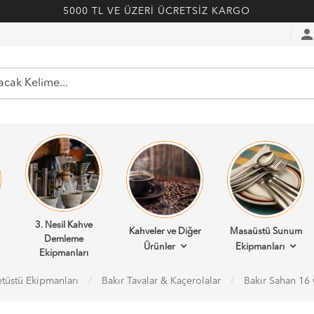
5000 TL VE ÜZERİ ÜCRETSİZ KARGO
perso
3. Nesil Kahve
Kahveler ve Diğer
Masaüstü Sunum
Demleme
Ürünler
Ekipmanları
Ekipmanları
tüstü Ekipmanları
Bakır Tavalar & Kaçerolalar
Bakır Sahan 1