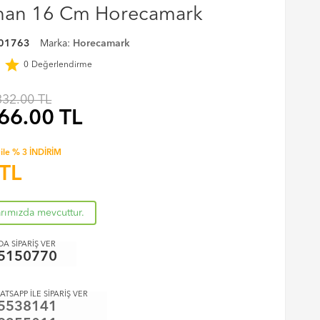
ahan 16 Cm Horecamark
01763
Marka:
Horecamark
r
star
0
Değerlendirme
332.00 TL
66.00
TL
ile % 3 İNDİRİM
TL
arımızda mevcuttur.
A SİPARİŞ VER
5150770
ATSAPP İLE SİPARİŞ VER
5538141