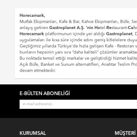
Horecamark,
Mutfak Ekipmanları, Kafe & Bar, Kahve Ekipmanları, Büfe, Ser
anlayış getiren
Gastroplanet A.Ş. 'nin
Ho
tel-
Re
staurant-
Ca
f
Horecamark
platformunun içinde yer aldığı
Gastroplanet
, 
uygulamaları ile kısa süre içinde adını geniş kitlelelere duy
Geçtiğimiz yıllarda Türkiye'de hızla gelişen Kafe - Restoran
bunların hepsinin yanı sıra “daha kaliteli” çözümler aramaktad
Bu noktada temsil ettiği markalar ve geliştirdiği hizmet kalite
Açık Büfe, Banket ve Sunum alternatifleri, Anahtar Teslim 
devam etmektedir.
E-BÜLTEN ABONELIĞI
KURUMSAL
MÜŞTERI