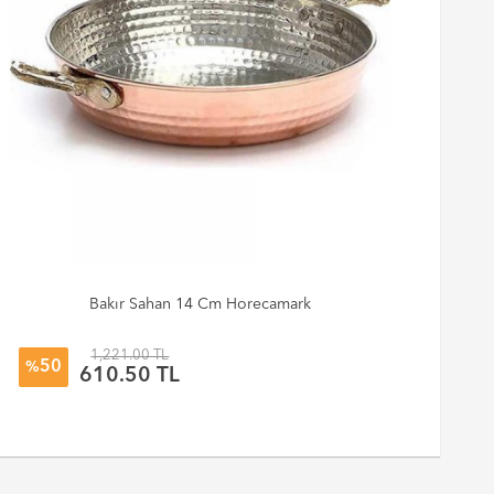
Bakır Sahan 14 Cm Horecamark
1,221.00 TL
50
%
%
610.50 TL