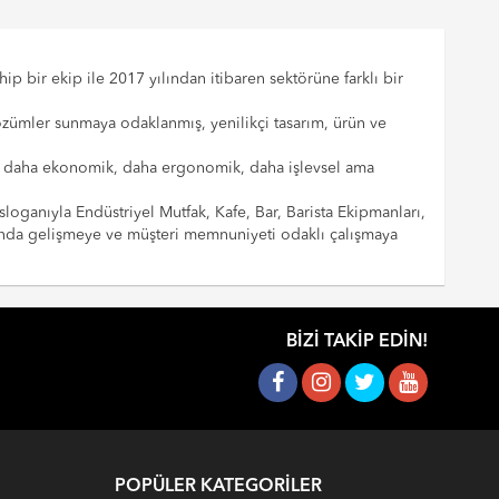
p bir ekip ile 2017 yılından itibaren sektörüne farklı bir
çözümler sunmaya odaklanmış, yenilikçi tasarım, ürün ve
cılar daha ekonomik, daha ergonomik, daha işlevsel ama
sloganıyla Endüstriyel Mutfak, Kafe, Bar, Barista Ekipmanları,
landa gelişmeye ve müşteri memnuniyeti odaklı çalışmaya
BIZI TAKIP EDIN!
POPÜLER KATEGORILER