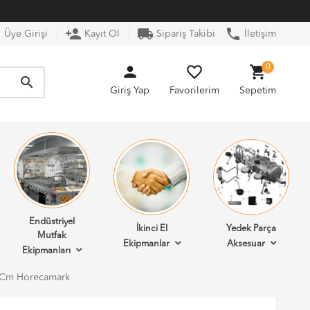
n
person_add
local_shipping
phone
Üye Girişi
Kayıt Ol
Sipariş Takibi
İletişim
person
favorite_border
shopping_cart
0
search
Giriş Yap
Favorilerim
Sepetim
Endüstriyel
İkinci El
Yedek Parça
Mutfak
Ekipmanlar
Aksesuar
Ekipmanları
6 Cm Horecamark