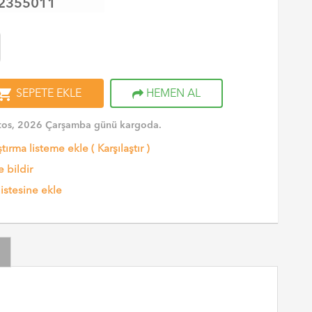
2355011
opping_cart
SEPETE EKLE
HEMEN AL
tos, 2026 Çarşamba günü kargoda.
ştırma listeme ekle
(
Karşılaştır
)
 bildir
listesine ekle