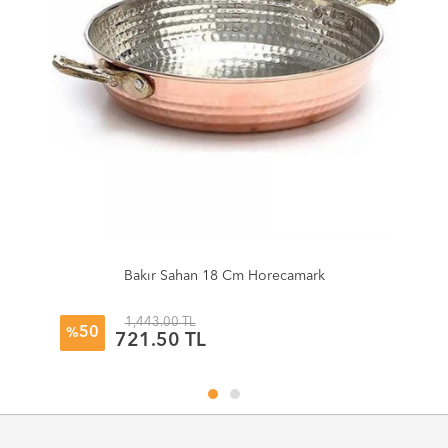
Bakır Sahan 18 Cm Horecamark
1,443.00 TL
50
%
721.50 TL