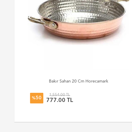
Bakır Sahan 20 Cm Horecamark
1,554.00 TL
50
%
777.00 TL