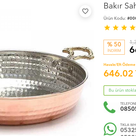
Bakır S
favorite_border
Ürün Kodu:
#00
star
star
star
sta
1,
% 50
6
İNDİRİM
Havale/Eft Ödeme 
646.02
Bu ürün stokl
TELEFOND
0850
TIKLA WH
0532