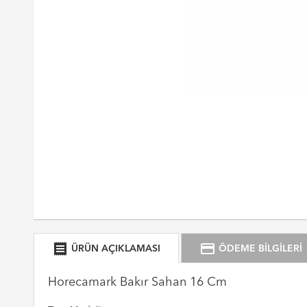
receipt
credit_card
ÜRÜN AÇIKLAMASI
ÖDEME BİLGİLERİ
Horecamark Bakır Sahan 16 Cm