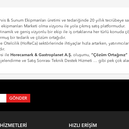
vis & Sunum Ekipmanları üretimi ve tedariğinde 20 yıllık tecrübeye sahi
e ekipmanları Marketi olma vizyonu ile yola çıkmış satış platformudur.
Dinamik ve geniş vizyonlu bir ekip ile iş ortaklarına her türlü konuda 
urmuş bir tedarik ve çözüm ortağıdır.
 ve Otelcilik (HoReCa) sektörlerinde ihtiyaçlar hızla artarken, yatırım
ır.
si ile
Horecamark & Gastroplanet A.Ş.
oluşumu,
“Çözüm Ortağınız”
Projelendirme ve Satış Sonrası Teknik Destek Hizmeti … gibi pek çok a
 HIZMETLERI
HIZLI ERIŞIM