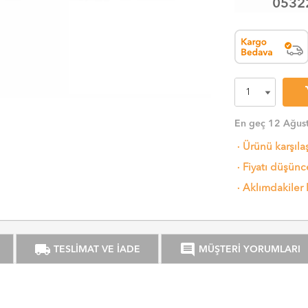
0532
sh
En geç 12 Ağus
·
Ürünü karşıla
·
Fiyatı düşünce
·
Aklımdakiler 
local_shipping
comment
TESLİMAT VE İADE
MÜŞTERİ YORUMLARI