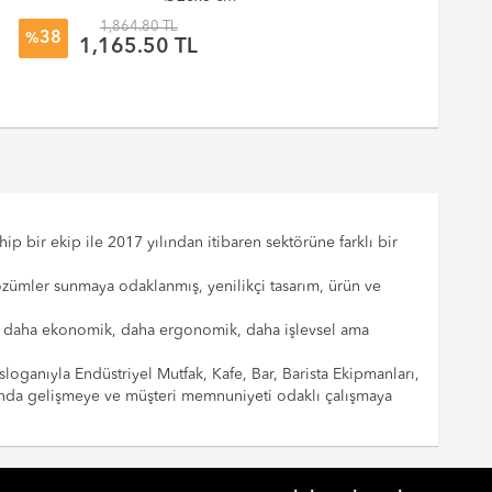
1,864.80 TL
38
%
%
1,165.50 TL
p bir ekip ile 2017 yılından itibaren sektörüne farklı bir
çözümler sunmaya odaklanmış, yenilikçi tasarım, ürün ve
cılar daha ekonomik, daha ergonomik, daha işlevsel ama
sloganıyla Endüstriyel Mutfak, Kafe, Bar, Barista Ekipmanları,
landa gelişmeye ve müşteri memnuniyeti odaklı çalışmaya