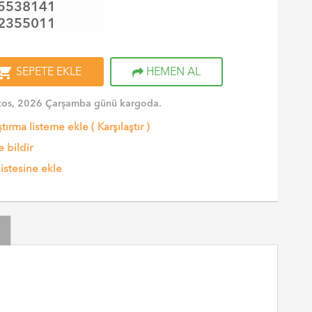
5538141
2355011
opping_cart
SEPETE EKLE
HEMEN AL
tos, 2026 Çarşamba günü kargoda.
ştırma listeme ekle
(
Karşılaştır
)
 bildir
listesine ekle