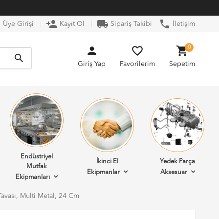
n
person_add
local_shipping
phone
Üye Girişi
Kayıt Ol
Sipariş Takibi
İletişim
person
favorite_border
shopping_cart
0
search
Giriş Yap
Favorilerim
Sepetim
Endüstriyel
İkinci El
Yedek Parça
Mutfak
Ekipmanlar
Aksesuar
Ekipmanları
Tavası, Multi Metal, 24 Cm