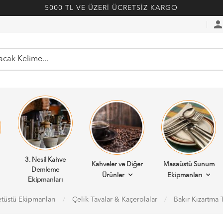
5000 TL VE ÜZERİ ÜCRETSİZ KARGO
perso
3. Nesil Kahve
Kahveler ve Diğer
Masaüstü Sunum
Demleme
Ürünler
Ekipmanları
Ekipmanları
tüstü Ekipmanları
Çelik Tavalar & Kaçerolalar
Bakır Kızartma 