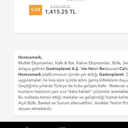
2,264.40 TL
38
%
1,415.25 TL
Horecamark,
Mutfak Ekipmanları, Kafe & Bar, Kahve Ekipmanları, Büfe, Ser
anlayış getiren
Gastroplanet A.Ş. 'nin
Ho
tel-
Re
staurant-
Ca
f
Horecamark
platformunun içinde yer aldığı
Gastroplanet
, 
uygulamaları ile kısa süre içinde adını geniş kitlelelere duy
Geçtiğimiz yıllarda Türkiye'de hızla gelişen Kafe - Restoran
bunların hepsinin yanı sıra “daha kaliteli” çözümler aramaktad
Bu noktada temsil ettiği markalar ve geliştirdiği hizmet kalite
Açık Büfe, Banket ve Sunum alternatifleri, Anahtar Teslim 
devam etmektedir.