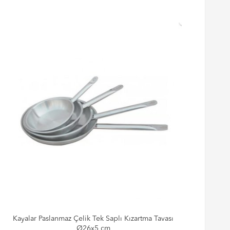
Kayalar Paslanmaz Çelik Tek Saplı Kızartma Tavası
Ka
Ø26x5 cm