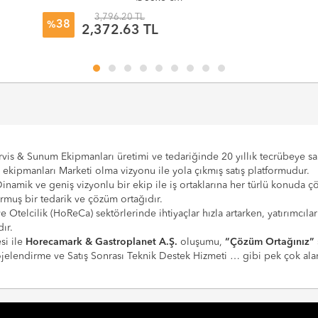
3,796.20 TL
38
%
2,372.63 TL
vis & Sunum Ekipmanları üretimi ve tedariğinde 20 yıllık tecrübeye sahi
e ekipmanları Marketi olma vizyonu ile yola çıkmış satış platformudur.
Dinamik ve geniş vizyonlu bir ekip ile iş ortaklarına her türlü konuda 
urmuş bir tedarik ve çözüm ortağıdır.
 ve Otelcilik (HoReCa) sektörlerinde ihtiyaçlar hızla artarken, yatırım
ır.
si ile
Horecamark & Gastroplanet A.Ş.
oluşumu,
“Çözüm Ortağınız”
Projelendirme ve Satış Sonrası Teknik Destek Hizmeti … gibi pek çok a