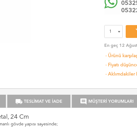
0532
0532
sh
En geç 12 Ağus
·
Ürünü karşıla
·
Fiyatı düşünce
·
Aklımdakiler 
local_shipping
comment
TESLİMAT VE İADE
MÜŞTERİ YORUMLARI
etal, 24 Cm
atmanlı gövde yapısı sayesinde;