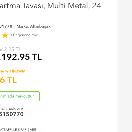
zartma Tavası, Multi Metal, 24
01770
Marka:
Altınbaşak
r
star
0
Değerlendirme
643.25 TL
,192.95
TL
ile % 3 İNDİRİM
16
TL
arımızda mevcuttur.
A SİPARİŞ VER
5150770
ATSAPP İLE SİPARİŞ VER