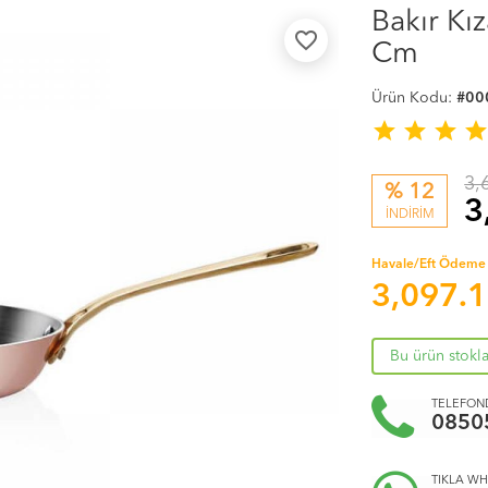
Bakır Kı
favorite_border
Cm
Ürün Kodu:
#00
star
star
star
sta
3,
% 12
3
İNDİRİM
Havale/Eft Ödeme 
3,097.
Bu ürün stokl
TELEFOND
0850
TIKLA WH