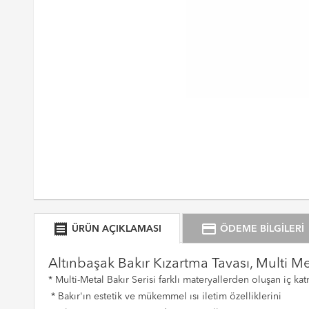
receipt
credit_card
ÜRÜN AÇIKLAMASI
ÖDEME BİLGİLERİ
Altınbaşak Bakır Kızartma Tavası, Multi M
* Multi-Metal Bakır Serisi farklı materyallerden oluşan iç k
* Bakır'ın estetik ve mükemmel ısı iletim özelliklerini