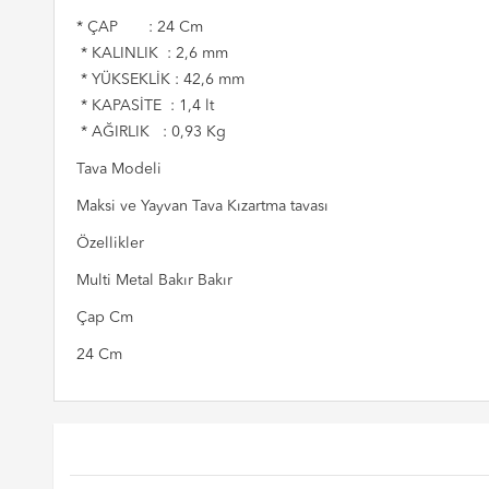
* ÇAP : 24 Cm
* KALINLIK : 2,6 mm
* YÜKSEKLİK : 42,6 mm
* KAPASİTE : 1,4 lt
* AĞIRLIK : 0,93 Kg
Tava Modeli
Maksi ve Yayvan Tava Kızartma tavası
Özellikler
Multi Metal Bakır Bakır
Çap Cm
24 Cm