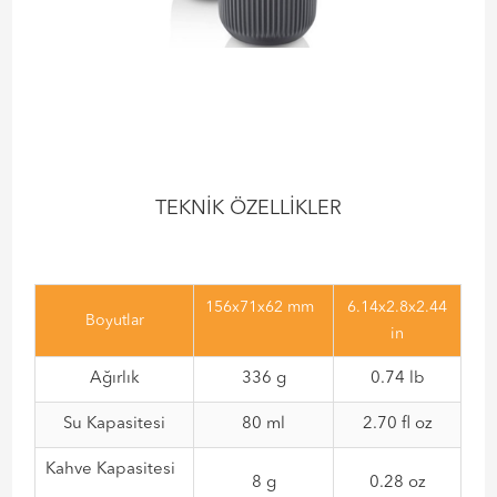
TEKNİK ÖZELLİKLER
156x71x62 mm
6.14x2.8x2.44
Boyutlar
in
Ağırlık
336 g
0.74 lb
Su Kapasitesi
80 ml
2.70 fl oz
Kahve Kapasitesi
8 g
0.28 oz