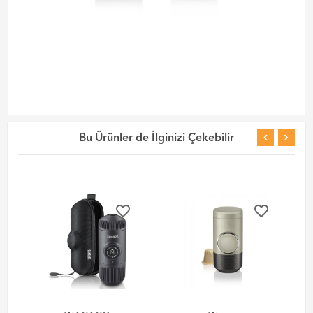
Bu Ürünler de İlginizi Çekebilir
favorite_border
favorite_border