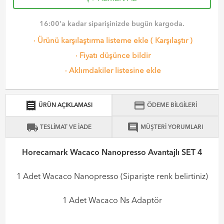
16:00'a kadar siparişinizde bugün kargoda.
·
Ürünü karşılaştırma listeme ekle
(
Karşılaştır
)
·
Fiyatı düşünce bildir
·
Aklımdakiler listesine ekle
receipt
credit_card
ÜRÜN AÇIKLAMASI
ÖDEME BİLGİLERİ
local_shipping
comment
TESLİMAT VE İADE
MÜŞTERİ YORUMLARI
Horecamark Wacaco Nanopresso Avantajlı SET 4
1 Adet Wacaco Nanopresso (Siparişte renk belirtiniz)
1 Adet Wacaco Ns Adaptör