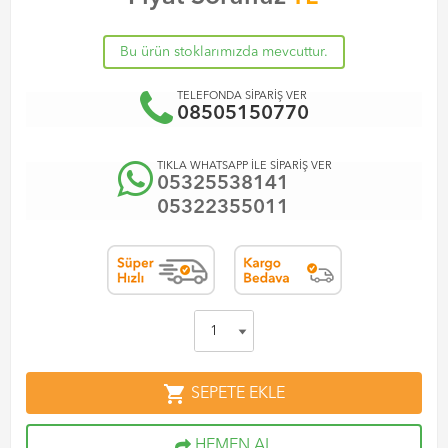
Bu ürün stoklarımızda mevcuttur.
TELEFONDA SİPARİŞ VER
08505150770
TIKLA WHATSAPP İLE SİPARİŞ VER
05325538141
05322355011
shopping_cart
SEPETE EKLE
HEMEN AL