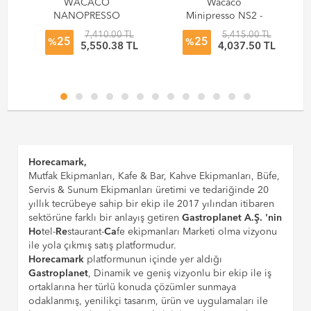
WACACO
Wacaco
NANOPRESSO
Minipresso NS2 -
MANUEL
Nespresso Kapsül
7,410.00 TL
5,415.00 TL
25
25
ESPRESSO
%
%
5,550.38 TL
4,037.50 TL
MAKİNESİ GRİ
Horecamark,
Mutfak Ekipmanları, Kafe & Bar, Kahve Ekipmanları, Büfe,
Servis & Sunum Ekipmanları üretimi ve tedariğinde 20
yıllık tecrübeye sahip bir ekip ile 2017 yılından itibaren
sektörüne farklı bir anlayış getiren
Gastroplanet A.Ş. 'nin
Ho
tel-
Re
staurant-
Ca
fe ekipmanları Marketi olma vizyonu
ile yola çıkmış satış platformudur.
Horecamark
platformunun içinde yer aldığı
Gastroplanet
, Dinamik ve geniş vizyonlu bir ekip ile iş
ortaklarına her türlü konuda çözümler sunmaya
odaklanmış, yenilikçi tasarım, ürün ve uygulamaları ile