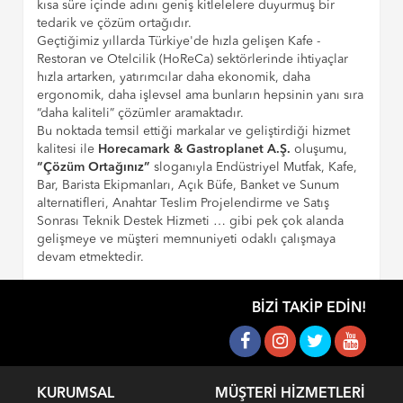
kısa süre içinde adını geniş kitlelelere duyurmuş bir
tedarik ve çözüm ortağıdır.
Geçtiğimiz yıllarda Türkiye'de hızla gelişen Kafe -
Restoran ve Otelcilik (HoReCa) sektörlerinde ihtiyaçlar
hızla artarken, yatırımcılar daha ekonomik, daha
ergonomik, daha işlevsel ama bunların hepsinin yanı sıra
“daha kaliteli” çözümler aramaktadır.
Bu noktada temsil ettiği markalar ve geliştirdiği hizmet
kalitesi ile
Horecamark & Gastroplanet A.Ş.
oluşumu,
“Çözüm Ortağınız”
sloganıyla Endüstriyel Mutfak, Kafe,
Bar, Barista Ekipmanları, Açık Büfe, Banket ve Sunum
alternatifleri, Anahtar Teslim Projelendirme ve Satış
Sonrası Teknik Destek Hizmeti … gibi pek çok alanda
gelişmeye ve müşteri memnuniyeti odaklı çalışmaya
devam etmektedir.
BIZI TAKIP EDIN!
KURUMSAL
MÜŞTERI HIZMETLERI