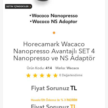
Horecamark Wacaco
Nanopresso Avantajlı SET 4
Nanopresso ve NS Adaptör
Ürün Kodu:
414
Marka:
Wacaco
star
star
star
star
star
0
Değerlendirme
Fiyat Sorunuz
TL
Havale/Eft Ödeme ile % 3 İNDİRİM
Fiyat Sorunuz
TL