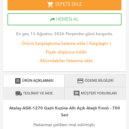
shopping_cart
SEPETE EKLE
HEMEN AL
En geç 13 Ağustos, 2026 Perşembe günü kargoda.
·
Ürünü karşılaştırma listeme ekle
(
Karşılaştır
)
·
Fiyatı düşünce bildir
·
Aklımdakiler listesine ekle
receipt
credit_card
ÜRÜN AÇIKLAMASI
ÖDEME BİLGİLERİ
local_shipping
comment
TESLİMAT VE İADE
MÜŞTERİ YORUMLARI
Atalay AGK-1270 Gazlı Kuzine Altı Açık Ateşli Fırınlı - 700
Seri
Paslanmaz çelikten imal edilmiştir.