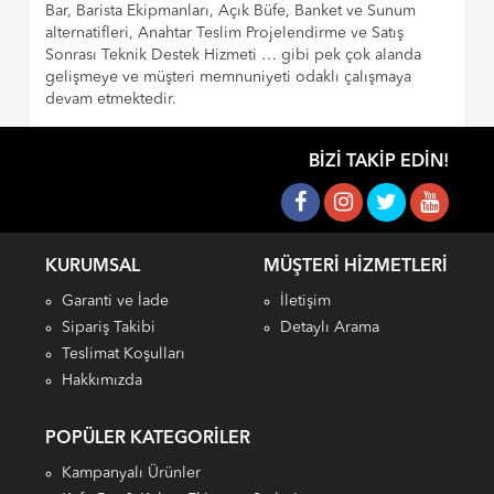
Bar, Barista Ekipmanları, Açık Büfe, Banket ve Sunum
alternatifleri, Anahtar Teslim Projelendirme ve Satış
Sonrası Teknik Destek Hizmeti … gibi pek çok alanda
gelişmeye ve müşteri memnuniyeti odaklı çalışmaya
devam etmektedir.
BIZI TAKIP EDIN!
KURUMSAL
MÜŞTERI HIZMETLERI
Garanti ve İade
İletişim
Sipariş Takibi
Detaylı Arama
Teslimat Koşulları
Hakkımızda
POPÜLER KATEGORILER
Kampanyalı Ürünler