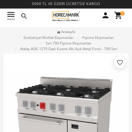
5000 TL VE ÜZERİ ÜCRETSİZ KARGO
menu
person
shopping_cart
0
search
menü
Anasayfa
Endüstriyel Mutfak Ekipmanları
Pişirme Ekipmanları
Seri 700 Pişirme Ekipmanları
Atalay AGK-1270 Gazlı Kuzine Altı Açık Ateşli Fırınlı - 700 Seri
favorite_border