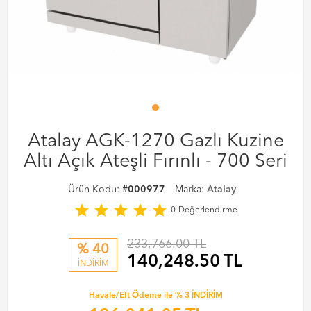
Atalay AGK-1270 Gazlı Kuzine
Altı Açık Ateşli Fırınlı - 700 Seri
Ürün Kodu:
#000977
Marka:
Atalay
star
star
star
star
star
0
Değerlendirme
233,766.00 TL
% 40
140,248.50
TL
İNDİRİM
Havale/Eft Ödeme ile % 3 İNDİRİM