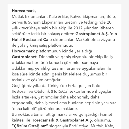
Horecamark,
Mutfak Ekipmanları, Kafe & Bar, Kahve Ekipmanları, Büfe,
Servis & Sunum Ekipmanları üretimi ve tedariğinde 20
yıllık tecrübeye sahip bir ekip ile 2017 yılından itibaren
sektörüne farklı bir anlayış getiren
Gastroplanet A.Ş. 'nin
Ho
tel-
Re
staurant-
Ca
fe ekipmanları Marketi olma vizyonu
ile yola çıkmış satış platformudur.
Horecamark
platformunun içinde yer aldığı
Gastroplanet
, Dinamik ve geniş vizyonlu bir ekip ile iş
ortaklarına her türlü konuda çözümler sunmaya
odaklanmış, yenilikçi tasarım, ürün ve uygulamaları ile
kısa süre içinde adını geniş kitlelelere duyurmuş bir
tedarik ve çözüm ortağıdır.
Geçtiğimiz yıllarda Türkiye'de hızla gelişen Kafe -
Restoran ve Otelcilik (HoReCa) sektörlerinde ihtiyaçlar
hızla artarken, yatırımcılar daha ekonomik, daha
ergonomik, daha işlevsel ama bunların hepsinin yanı sıra
“daha kaliteli” çözümler aramaktadır.
Bu noktada temsil ettiği markalar ve geliştirdiği hizmet
kalitesi ile
Horecamark & Gastroplanet A.Ş.
oluşumu,
“Çözüm Ortağınız”
sloganıyla Endüstriyel Mutfak, Kafe,