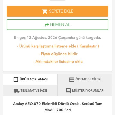
shopping_cart
SEPETE EKLE
HEMEN AL
En geç 12 Ağustos, 2026 Çarşamba günü kargoda.
·
Ürünü karşılaştırma listeme ekle
(
Karşılaştır
)
·
Fiyatı düşünce bildir
·
Aklımdakiler listesine ekle
receipt
credit_card
ÜRÜN AÇIKLAMASI
ÖDEME BİLGİLERİ
local_shipping
comment
TESLİMAT VE İADE
MÜŞTERİ YORUMLARI
Atalay AEO-870 Elektrikli Dörtlü Ocak - Setüstü Tam
Modül 700 Seri