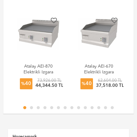
favorite_border
favorite_border
Atalay AEI-870
Atalay AEI-670
Elektrikli Izgara
Elektrikli Izgara
Düz - Setüstü Tam
Düz - Setüstü 700
TL
73,926.00 TL
62,604.00 TL
40
40
Modül 700 Seri
Seri
%
%
TL
44,344.50 TL
37,518.00 TL
Horecamark,