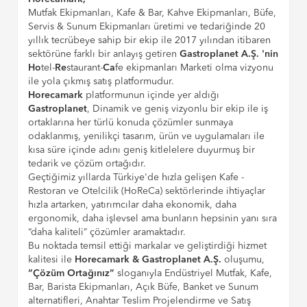
Mutfak Ekipmanları, Kafe & Bar, Kahve Ekipmanları, Büfe,
Servis & Sunum Ekipmanları üretimi ve tedariğinde 20
yıllık tecrübeye sahip bir ekip ile 2017 yılından itibaren
sektörüne farklı bir anlayış getiren
Gastroplanet A.Ş. 'nin
Ho
tel-
Re
staurant-
Ca
fe ekipmanları Marketi olma vizyonu
ile yola çıkmış satış platformudur.
Horecamark
platformunun içinde yer aldığı
Gastroplanet
, Dinamik ve geniş vizyonlu bir ekip ile iş
ortaklarına her türlü konuda çözümler sunmaya
odaklanmış, yenilikçi tasarım, ürün ve uygulamaları ile
kısa süre içinde adını geniş kitlelelere duyurmuş bir
tedarik ve çözüm ortağıdır.
Geçtiğimiz yıllarda Türkiye'de hızla gelişen Kafe -
Restoran ve Otelcilik (HoReCa) sektörlerinde ihtiyaçlar
hızla artarken, yatırımcılar daha ekonomik, daha
ergonomik, daha işlevsel ama bunların hepsinin yanı sıra
“daha kaliteli” çözümler aramaktadır.
Bu noktada temsil ettiği markalar ve geliştirdiği hizmet
kalitesi ile
Horecamark & Gastroplanet A.Ş.
oluşumu,
“Çözüm Ortağınız”
sloganıyla Endüstriyel Mutfak, Kafe,
Bar, Barista Ekipmanları, Açık Büfe, Banket ve Sunum
alternatifleri, Anahtar Teslim Projelendirme ve Satış