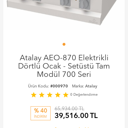
Atalay AEO-870 Elektrikli
Dörtlü Ocak - Setüstü Tam
Modül 700 Seri
Ürün Kodu:
#000970
Marka:
Atalay
star
star
star
star
star
0
Değerlendirme
65,934.00 TL
% 40
39,516.00
TL
İNDİRİM