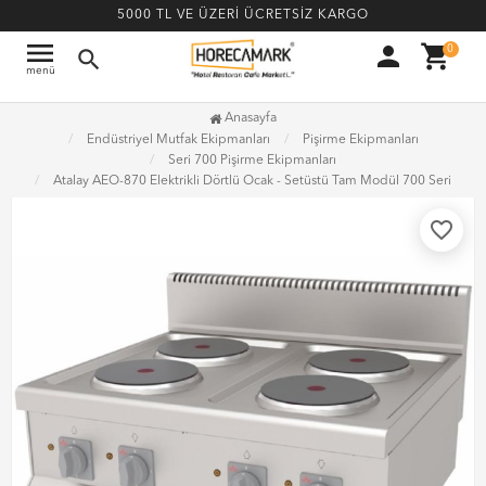
5000 TL VE ÜZERİ ÜCRETSİZ KARGO
menu
person
shopping_cart
0
search
menü
Anasayfa
Endüstriyel Mutfak Ekipmanları
Pişirme Ekipmanları
Seri 700 Pişirme Ekipmanları
Atalay AEO-870 Elektrikli Dörtlü Ocak - Setüstü Tam Modül 700 Seri
favorite_border