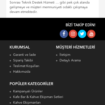
Sonrası Teknik Destek Hizmeti … gibi pek çok alanda
gelişmeye ve müşteri memnuniyeti odaklı çalışmaya
devam etmektedir.
BIZI TAKIP EDIN!
KURUMSAL
MÜŞTERI HIZMETLERI
Garanti ve İade
İletişim
Sipariş Takibi
Detaylı Arama
Teslimat Koşulları
Hakkımızda
POPÜLER KATEGORILER
Kampanyalı Ürünler
Kafe Bar & Kahve Ekipman Setleri
Kahve Ekipmanları