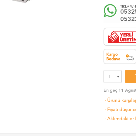
TIKLA WH
0532
0532
sh
En geç 11 Ağust
·
Ürünü karşıla
·
Fiyatı düşünce
·
Aklımdakiler 