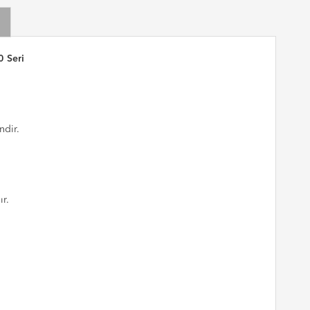
0 Seri
ndir.
ır.