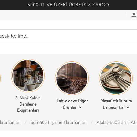
5000 TL VE ÜZERİ ÜCRETSİZ KARGO
perso
3. Nesil Kahve
Kahveler ve Diğer
Masaüstü Sunum
Demleme
Ürünler
Ekipmanları
Ekipmanları
Ekipmanları
Seri 600 Pişirme Ekipmanları
Atalay 600 Seri E AEF