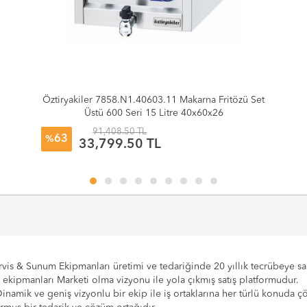
Öztiryakiler 7858.N1.40603.11 Makarna Fritözü Set
Üstü 600 Seri 15 Litre 40x60x26
91,408.50 TL
63
%
33,799.50 TL
vis & Sunum Ekipmanları üretimi ve tedariğinde 20 yıllık tecrübeye sahi
e ekipmanları Marketi olma vizyonu ile yola çıkmış satış platformudur.
Dinamik ve geniş vizyonlu bir ekip ile iş ortaklarına her türlü konuda 