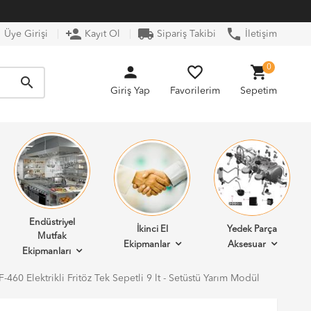
n
person_add
local_shipping
phone
Üye Girişi
Kayıt Ol
Sipariş Takibi
İletişim
person
favorite_border
shopping_cart
0
search
Giriş Yap
Favorilerim
Sepetim
Endüstriyel
İkinci El
Yedek Parça
Mutfak
Ekipmanlar
Aksesuar
Ekipmanları
-460 Elektrikli Fritöz Tek Sepetli 9 lt - Setüstü Yarım Modül