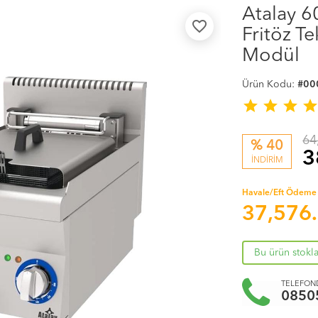
Atalay 6
favorite_border
Fritöz Te
Modül
Ürün Kodu:
#00
star
star
star
sta
64
% 40
3
İNDİRİM
Havale/Eft Ödeme 
37,576
Bu ürün stokl
TELEFOND
0850