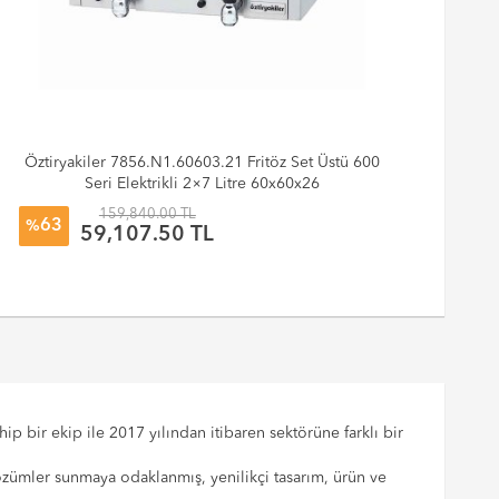
Öztiryakiler 7856.N1.60603.21 Fritöz Set Üstü 600
Özt
Seri Elektrikli 2×7 Litre 60x60x26
159,840.00 TL
63
%
%
59,107.50 TL
p bir ekip ile 2017 yılından itibaren sektörüne farklı bir
çözümler sunmaya odaklanmış, yenilikçi tasarım, ürün ve