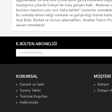
uygulamaları ile kısa süre içinde adını geniş kitlelelere duy
Geçtiğimiz yıllarda Türkiye'de hızla gelişen Kafe - Restoran
bunların hepsinin yanı sıra “daha kaliteli” çözümler aramaktad
Bu noktada temsil ettiği markalar ve geliştirdiği hizmet kalite
Açık Büfe, Banket ve Sunum alternatifleri, Anahtar Teslim 
devam etmektedir.
E-BÜLTEN ABONELIĞI
KURUMSAL
MÜŞTERI
Garanti ve İade
İletişim
Sipariş Takibi
Detaylı 
Teslimat Koşulları
Hakkımızda