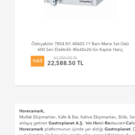
tlü
Öztiryakiler 7854.N1.40603.11 Bain Marie Set Üstü
600 Seri Elektrikli 40x60x26-Gn Kaplar Hariç
61,050.00 TL
63
%
22,588.50 TL
Horecamark,
Mutfak Ekipmanları, Kafe & Bar, Kahve Ekipmanları, Büfe, Ser
anlayış getiren
Gastroplanet A.Ş. 'nin
Ho
tel-
Re
staurant-
Ca
f
Horecamark
platformunun içinde yer aldığı
Gastroplanet
, 