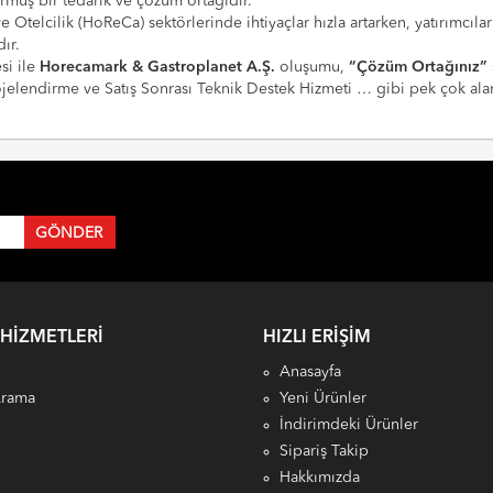
urmuş bir tedarik ve çözüm ortağıdır.
 ve Otelcilik (HoReCa) sektörlerinde ihtiyaçlar hızla artarken, yatırım
ır.
si ile
Horecamark & Gastroplanet A.Ş.
oluşumu,
“Çözüm Ortağınız”
Projelendirme ve Satış Sonrası Teknik Destek Hizmeti … gibi pek çok a
 HIZMETLERI
HIZLI ERIŞIM
Anasayfa
Arama
Yeni Ürünler
İndirimdeki Ürünler
Sipariş Takip
Hakkımızda