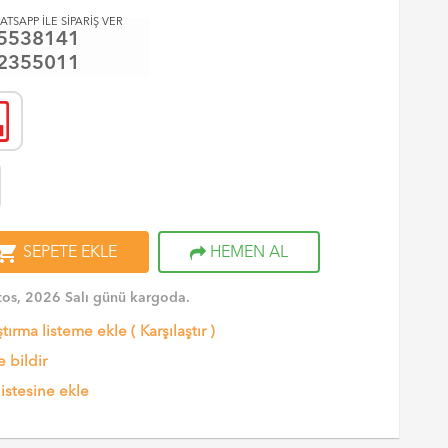
ATSAPP İLE SİPARİŞ VER
5538141
2355011
opping_cart
SEPETE EKLE
HEMEN AL
os, 2026 Salı günü kargoda.
ştırma listeme ekle
(
Karşılaştır
)
 bildir
listesine ekle