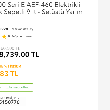
00 Seri E AEF-460 Elektrikli
k Sepetli 9 lt - Setüstü Yarım
0928
Marka:
Atalay
r
star
0
Değerlendirme
,602.00 TL
8,739.00
TL
ile % 3 İNDİRİM
.83
TL
arımızda mevcuttur.
A SİPARİŞ VER
5150770