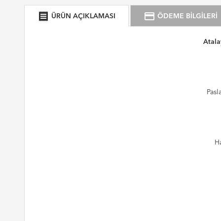
receipt
credit_card
ÜRÜN AÇIKLAMASI
ÖDEME BİLGİLERİ
Atala
Pasl
Ha