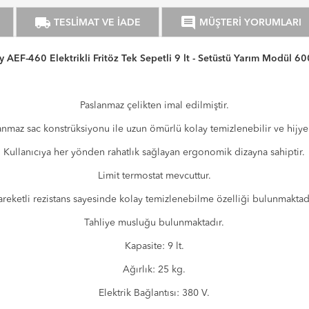
local_shipping
comment
TESLİMAT VE İADE
MÜŞTERİ YORUMLARI
y AEF-460 Elektrikli Fritöz Tek Sepetli 9 lt - Setüstü Yarım Modül 60
Paslanmaz çelikten imal edilmiştir.
anmaz sac konstrüksiyonu ile uzun ömürlü kolay temizlenebilir ve hijye
Kullanıcıya her yönden rahatlık sağlayan ergonomik dizayna sahiptir.
Limit termostat mevcuttur.
reketli rezistans sayesinde kolay temizlenebilme özelliği bulunmaktad
Tahliye musluğu bulunmaktadır.
Kapasite: 9 lt.
Ağırlık: 25 kg.
Elektrik Bağlantısı: 380 V.