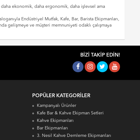
cılar daha ekonomik, daha ergonomik, daha işlevsel ama
sloganıyla Endüstriyel Mutfak, Kafe, Bar, Barista Ekipmanları,
landa gelişmeye ve müşteri memnuniyeti odaklı çalışmaya
BIZI TAKIP EDIN!
POPÜLER KATEGORILER
Kampanyalı Ürünler
Kafe Bar & Kahve Ekipman Setleri
Kahve Ekipmanları
Bar Ekipmanları
3. Nesil Kahve Demleme Ekipmanları