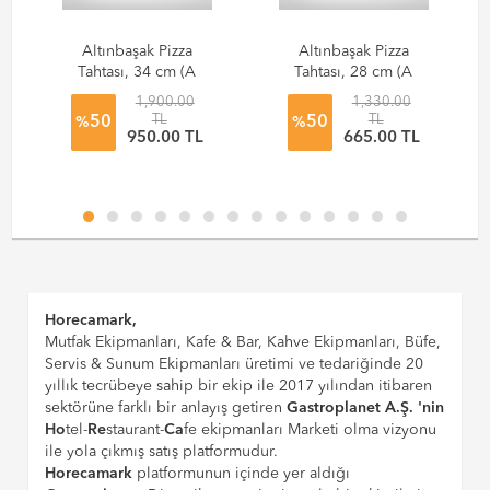
Altınbaşak Pizza
Altınbaşak Pizza
Tahtası, 34 cm (A
Tahtası, 28 cm (A
100 34)
100 28)
1,900.00
1,330.00
L
TL
TL
50
50
%
%
950.00 TL
665.00 TL
Horecamark,
Mutfak Ekipmanları, Kafe & Bar, Kahve Ekipmanları, Büfe,
Servis & Sunum Ekipmanları üretimi ve tedariğinde 20
yıllık tecrübeye sahip bir ekip ile 2017 yılından itibaren
sektörüne farklı bir anlayış getiren
Gastroplanet A.Ş. 'nin
Ho
tel-
Re
staurant-
Ca
fe ekipmanları Marketi olma vizyonu
ile yola çıkmış satış platformudur.
Horecamark
platformunun içinde yer aldığı