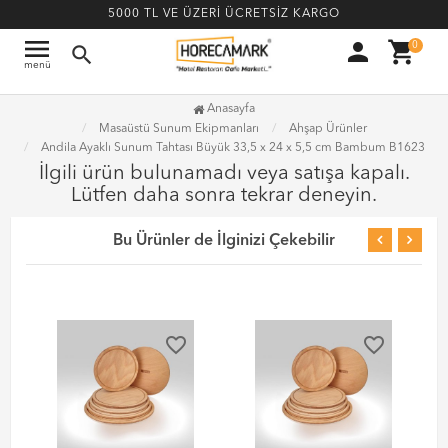
5000 TL VE ÜZERİ ÜCRETSİZ KARGO
menu
person
shopping_cart
0
search
menü
Anasayfa
Masaüstü Sunum Ekipmanları
Ahşap Ürünler
Andila Ayaklı Sunum Tahtası Büyük 33,5 x 24 x 5,5 cm Bambum B1623
İlgili ürün bulunamadı veya satışa kapalı.
Lütfen daha sonra tekrar deneyin.
Bu Ürünler de İlginizi Çekebilir
favorite_border
favorite_border