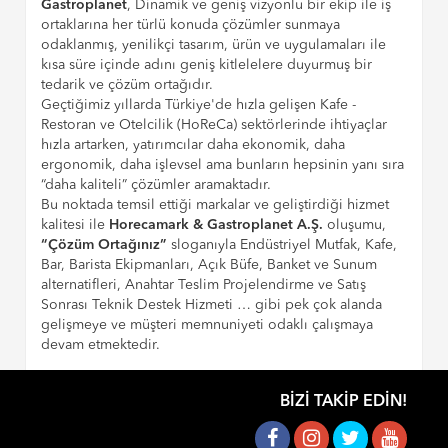
Gastroplanet
, Dinamik ve geniş vizyonlu bir ekip ile iş
ortaklarına her türlü konuda çözümler sunmaya
odaklanmış, yenilikçi tasarım, ürün ve uygulamaları ile
kısa süre içinde adını geniş kitlelelere duyurmuş bir
tedarik ve çözüm ortağıdır.
Geçtiğimiz yıllarda Türkiye'de hızla gelişen Kafe -
Restoran ve Otelcilik (HoReCa) sektörlerinde ihtiyaçlar
hızla artarken, yatırımcılar daha ekonomik, daha
ergonomik, daha işlevsel ama bunların hepsinin yanı sıra
“daha kaliteli” çözümler aramaktadır.
Bu noktada temsil ettiği markalar ve geliştirdiği hizmet
kalitesi ile
Horecamark & Gastroplanet A.Ş.
oluşumu,
“Çözüm Ortağınız”
sloganıyla Endüstriyel Mutfak, Kafe,
Bar, Barista Ekipmanları, Açık Büfe, Banket ve Sunum
alternatifleri, Anahtar Teslim Projelendirme ve Satış
Sonrası Teknik Destek Hizmeti … gibi pek çok alanda
gelişmeye ve müşteri memnuniyeti odaklı çalışmaya
devam etmektedir.
BIZI TAKIP EDIN!