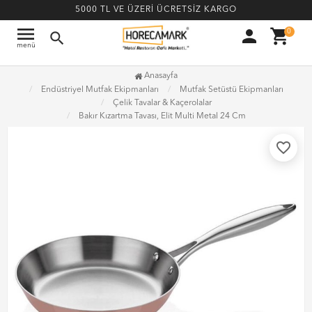
5000 TL VE ÜZERİ ÜCRETSİZ KARGO
menu
person
shopping_cart
0
search
menü
Anasayfa
Endüstriyel Mutfak Ekipmanları
Mutfak Setüstü Ekipmanları
Çelik Tavalar & Kaçerolalar
Bakır Kızartma Tavası, Elit Multi Metal 24 Cm
favorite_border