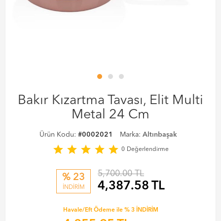
Bakır Kızartma Tavası, Elit Multi
Metal 24 Cm
Ürün Kodu:
#0002021
Marka:
Altınbaşak
star
star
star
star
star
0
Değerlendirme
5,700.00 TL
% 23
4,387.58
TL
İNDİRİM
Havale/Eft Ödeme ile % 3 İNDİRİM