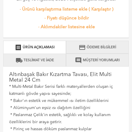
·
Ürünü karşılaştırma listeme ekle
(
Karşılaştır
)
·
Fiyatı düşünce bildir
·
Aklımdakiler listesine ekle
receipt
credit_card
ÜRÜN AÇIKLAMASI
ÖDEME BİLGİLERİ
local_shipping
comment
TESLİMAT VE İADE
MÜŞTERİ YORUMLARI
Altınbaşak Bakır Kızartma Tavası, Elit Multi
Metal 24 Cm
* Multi-Metal Bakır Serisi farklı materyallerden oluşan iç
katmanlı gövde yapısı sayesinde;
* Bakır'ın estetik ve mükemmel ısı iletim özelliklerini
* Alüminyum'un eşsiz ısı dağıtım özelliğini
* Paslanmaz Çelik'in estetik, sağlıklı ve kolay kullanım
özelliklerini bir araya getirir.
* Pirinç ve hassas döküm paslanmaz kulplar