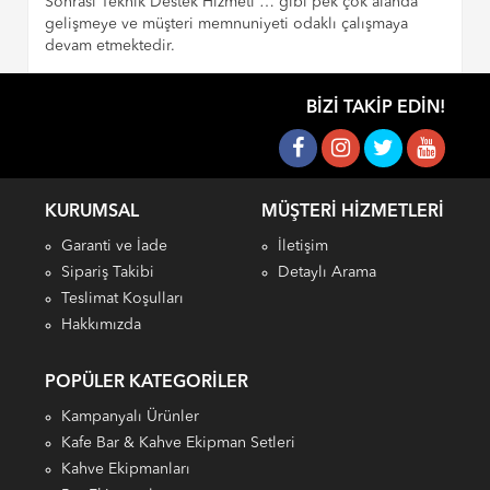
Sonrası Teknik Destek Hizmeti … gibi pek çok alanda
gelişmeye ve müşteri memnuniyeti odaklı çalışmaya
devam etmektedir.
BIZI TAKIP EDIN!
KURUMSAL
MÜŞTERI HIZMETLERI
Garanti ve İade
İletişim
Sipariş Takibi
Detaylı Arama
Teslimat Koşulları
Hakkımızda
POPÜLER KATEGORILER
Kampanyalı Ürünler
Kafe Bar & Kahve Ekipman Setleri
Kahve Ekipmanları