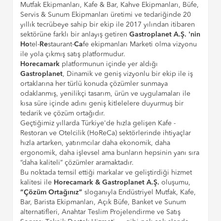
Mutfak Ekipmanları, Kafe & Bar, Kahve Ekipmanları, Büfe,
Servis & Sunum Ekipmanları üretimi ve tedariğinde 20
yıllık tecrübeye sahip bir ekip ile 2017 yılından itibaren
sektörüne farklı bir anlayış getiren
Gastroplanet A.Ş. 'nin
Ho
tel-
Re
staurant-
Ca
fe ekipmanları Marketi olma vizyonu
ile yola çıkmış satış platformudur.
Horecamark
platformunun içinde yer aldığı
Gastroplanet
, Dinamik ve geniş vizyonlu bir ekip ile iş
ortaklarına her türlü konuda çözümler sunmaya
odaklanmış, yenilikçi tasarım, ürün ve uygulamaları ile
kısa süre içinde adını geniş kitlelelere duyurmuş bir
tedarik ve çözüm ortağıdır.
Geçtiğimiz yıllarda Türkiye'de hızla gelişen Kafe -
Restoran ve Otelcilik (HoReCa) sektörlerinde ihtiyaçlar
hızla artarken, yatırımcılar daha ekonomik, daha
ergonomik, daha işlevsel ama bunların hepsinin yanı sıra
“daha kaliteli” çözümler aramaktadır.
Bu noktada temsil ettiği markalar ve geliştirdiği hizmet
kalitesi ile
Horecamark & Gastroplanet A.Ş.
oluşumu,
“Çözüm Ortağınız”
sloganıyla Endüstriyel Mutfak, Kafe,
Bar, Barista Ekipmanları, Açık Büfe, Banket ve Sunum
alternatifleri, Anahtar Teslim Projelendirme ve Satış