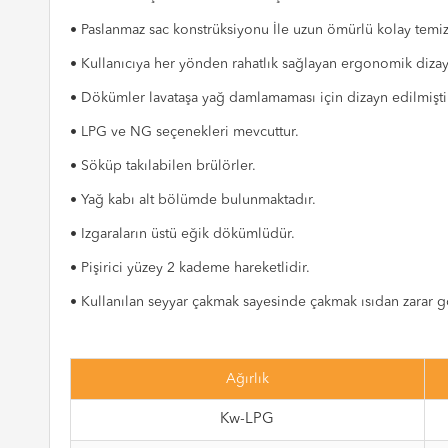
• Paslanmaz sac konstrüksiyonu İle uzun ömürlü kolay temizle
• Kullanıcıya her yönden rahatlık sağlayan ergonomik dizayna 
• Dökümler lavataşa yağ damlamaması için dizayn edilmişti
• LPG ve NG seçenekleri mevcuttur.
• Söküp takılabilen brülörler.
• Yağ kabı alt bölümde bulunmaktadır.
• Izgaraların üstü eğik dökümlüdür.
• Pişirici yüzey 2 kademe hareketlidir.
• Kullanılan seyyar çakmak sayesinde çakmak ısıdan zarar 
Ağırlık
Kw-LPG