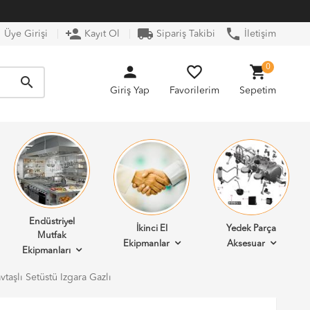
n
person_add
local_shipping
phone
Üye Girişi
Kayıt Ol
Sipariş Takibi
İletişim
person
favorite_border
shopping_cart
0
search
Giriş Yap
Favorilerim
Sepetim
Endüstriyel
İkinci El
Yedek Parça
Mutfak
Ekipmanlar
Aksesuar
Ekipmanları
taşlı Setüstü Izgara Gazlı