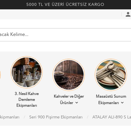
5000 TL VE ÜZERİ ÜCRETSİZ KARGO
perso
3. Nesil Kahve
Kahveler ve Diğer
Masaüstü Sunum
Demleme
Ürünler
Ekipmanları
Ekipmanları
Ekipmanları
Seri 900 Pişirme Ekipmanları
ATALAY ALI-890 S Lav