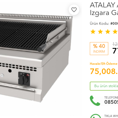
ATALAY A
favorite_border
Izgara Ga
Ürün Kodu:
#00
star
star
star
sta
12
% 40
7
İNDİRİM
Havale/Eft Ödeme 
75,008
Bu ürün stokl
TELEFOND
0850
TIKLA WH