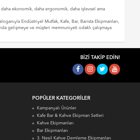
cılar daha ekonomik, daha ergonomik, daha işlevsel ama
sloganıyla Endüstriyel Mutfak, Kafe, Bar, Barista Ekipmanları,
landa gelişmeye ve müşteri memnuniyeti odaklı çalışmaya
BIZI TAKIP EDIN!
POPÜLER KATEGORILER
Kampanyalı Ürünler
Kafe Bar & Kahve Ekipman Setleri
Kahve Ekipmanları
Bar Ekipmanları
3. Nesil Kahve Demleme Ekipmanları