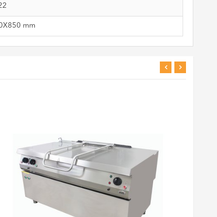
22
0X850 mm