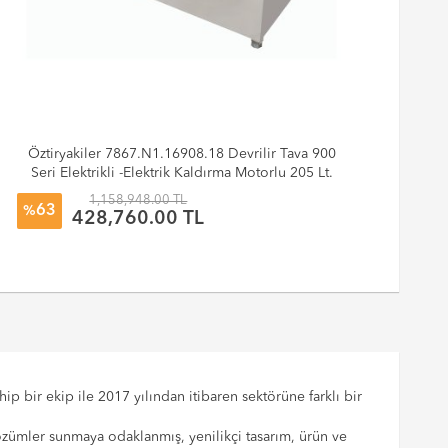
Öztiryakiler 7867.N1.16908.18 Devrilir Tava 900
Öz
Seri Elektrikli -Elektrik Kaldırma Motorlu 205 Lt.
160x90x85
1,158,948.00 TL
63
%
%
428,760.00 TL
p bir ekip ile 2017 yılından itibaren sektörüne farklı bir
çözümler sunmaya odaklanmış, yenilikçi tasarım, ürün ve