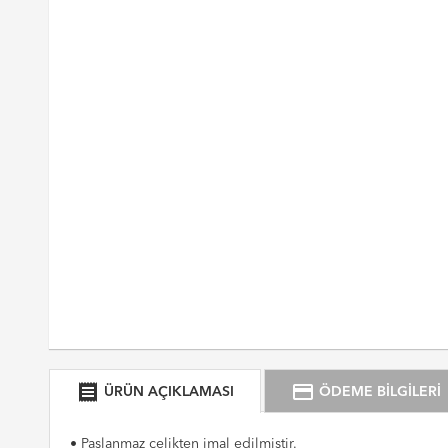
receipt
credit_card
ÜRÜN AÇIKLAMASI
ÖDEME BİLGİLERİ
• Paslanmaz çelikten imal edilmiştir.