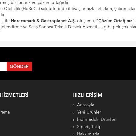
urmuş bir tedarik ve çözüm ortağıdır.
 ve Otelcilik (HoReCa) sektörlerinde ihtiyaçlar hızla artarken, yatırım
ır.
si ile
Horecamark & Gastroplanet A.Ş.
oluşumu,
“Çözüm Ortağınız”
Projelendirme ve Satış Sonrası Teknik Destek Hizmeti … gibi pek çok a
 HIZMETLERI
HIZLI ERIŞIM
Anasayfa
Arama
Yeni Ürünler
İndirimdeki Ürünler
Sipariş Takip
Hakkımızda