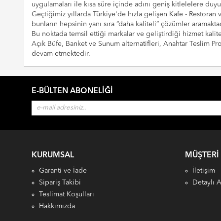
uygulamaları ile kısa süre içinde adını geniş kitlelelere duy
Geçtiğimiz yıllarda Türkiye'de hızla gelişen Kafe - Restoran
bunların hepsinin yanı sıra “daha kaliteli” çözümler aramaktad
Bu noktada temsil ettiği markalar ve geliştirdiği hizmet kalite
Açık Büfe, Banket ve Sunum alternatifleri, Anahtar Teslim 
devam etmektedir.
E-BÜLTEN ABONELIĞI
KURUMSAL
MÜŞTERI
Garanti ve İade
İletişim
Sipariş Takibi
Detaylı 
Teslimat Koşulları
Hakkımızda