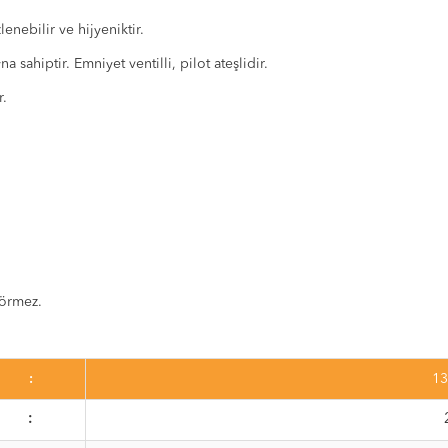
nebilir ve hijyeniktir.
sahiptir. Emniyet ventilli, pilot ateşlidir.
r.
görmez.
:
13
: