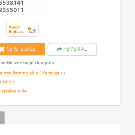
5538141
2355011
opping_cart
SEPETE EKLE
HEMEN AL
iparişinizde bugün kargoda.
ştırma listeme ekle
(
Karşılaştır
)
 bildir
listesine ekle