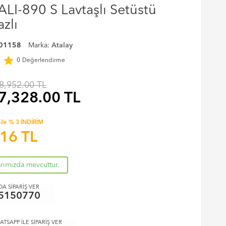
LI-890 S Lavtaşlı Setüstü
zlı
01158
Marka:
Atalay
r
star
0
Değerlendirme
8,952.00 TL
7,328.00
TL
ile % 3 İNDİRİM
.16
TL
arımızda mevcuttur.
A SİPARİŞ VER
5150770
ATSAPP İLE SİPARİŞ VER