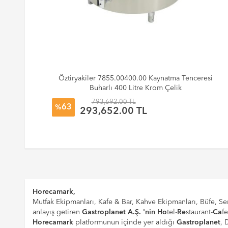
zü
Öztiryakiler 7855.00400.00 Kaynatma Tenceresi
Buharlı 400 Litre Krom Çelik
793,692.00 TL
63
%
293,652.00 TL
Horecamark,
Mutfak Ekipmanları, Kafe & Bar, Kahve Ekipmanları, Büfe, Ser
anlayış getiren
Gastroplanet A.Ş. 'nin
Ho
tel-
Re
staurant-
Ca
f
Horecamark
platformunun içinde yer aldığı
Gastroplanet
, 