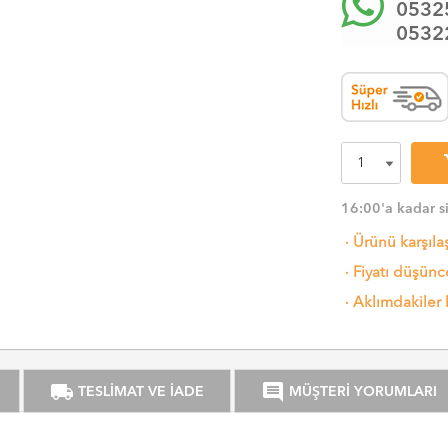
0532
0532
sh
16:00'a kadar s
·
Ürünü karşıla
·
Fiyatı düşünce
·
Aklımdakiler 
local_shipping
comment
TESLİMAT VE İADE
MÜŞTERİ YORUMLARI