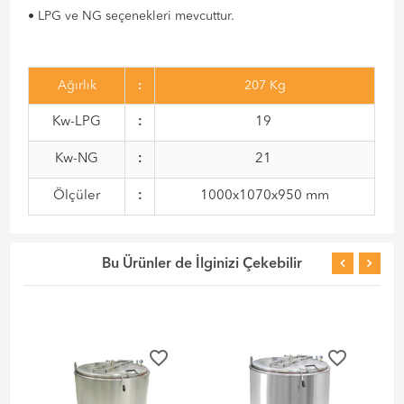
• LPG ve NG seçenekleri mevcuttur.
Ağırlık
:
207 Kg
Kw-LPG
:
19
Kw-NG
:
21
Ölçüler
:
1000x1070x950 mm
Bu Ürünler de İlginizi Çekebilir
favorite_border
favorite_border