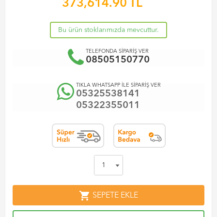
373,614.90
TL
Bu ürün stoklarımızda mevcuttur.
TELEFONDA SİPARİŞ VER
08505150770
TIKLA WHATSAPP İLE SİPARİŞ VER
05325538141
05322355011
shopping_cart
SEPETE EKLE