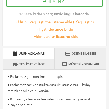
HEMEN AL
16:00'a kadar siparişinizde bugün kargoda.
·
Ürünü karşılaştırma listeme ekle
(
Karşılaştır
)
·
Fiyatı düşünce bildir
·
Aklımdakiler listesine ekle
receipt
credit_card
ÜRÜN AÇIKLAMASI
ÖDEME BİLGİLERİ
local_shipping
comment
TESLİMAT VE İADE
MÜŞTERİ YORUMLARI
• Paslanmaz çelikten imal edilmiştir.
• Paslanmaz sac konstrüksiyonu ile uzun ömürlü kolay
temizlenebilir ve hijyendir.
• Kullanıcıya her yönden rahatlık sağlayan ergonomik
dizayna sahiptir.