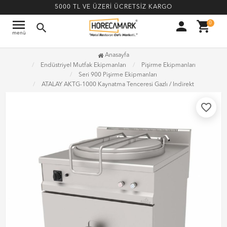
5000 TL VE ÜZERİ ÜCRETSİZ KARGO
menu
person
shopping_cart
0
search
menü
Anasayfa
Endüstriyel Mutfak Ekipmanları
Pişirme Ekipmanları
Seri 900 Pişirme Ekipmanları
ATALAY AKTG-1000 Kaynatma Tenceresi Gazlı / Indirekt
favorite_border