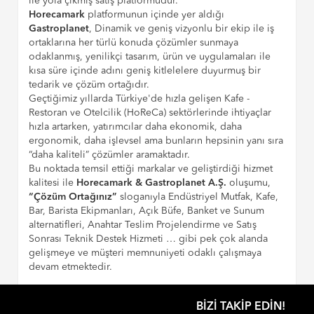
ile yola çıkmış satış platformudur.
Horecamark
platformunun içinde yer aldığı
Gastroplanet
, Dinamik ve geniş vizyonlu bir ekip ile iş
ortaklarına her türlü konuda çözümler sunmaya
odaklanmış, yenilikçi tasarım, ürün ve uygulamaları ile
kısa süre içinde adını geniş kitlelelere duyurmuş bir
tedarik ve çözüm ortağıdır.
Geçtiğimiz yıllarda Türkiye'de hızla gelişen Kafe -
Restoran ve Otelcilik (HoReCa) sektörlerinde ihtiyaçlar
hızla artarken, yatırımcılar daha ekonomik, daha
ergonomik, daha işlevsel ama bunların hepsinin yanı sıra
“daha kaliteli” çözümler aramaktadır.
Bu noktada temsil ettiği markalar ve geliştirdiği hizmet
kalitesi ile
Horecamark & Gastroplanet A.Ş.
oluşumu,
“Çözüm Ortağınız”
sloganıyla Endüstriyel Mutfak, Kafe,
Bar, Barista Ekipmanları, Açık Büfe, Banket ve Sunum
alternatifleri, Anahtar Teslim Projelendirme ve Satış
Sonrası Teknik Destek Hizmeti … gibi pek çok alanda
gelişmeye ve müşteri memnuniyeti odaklı çalışmaya
devam etmektedir.
BIZI TAKIP EDIN!