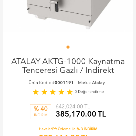
ATALAY AKTG-1000 Kaynatma
Tenceresi Gazlı / Indirekt
Ürün Kodu:
#0001191
Marka:
Atalay
star
star
star
star
star
0
Değerlendirme
642,024.00 TL
% 40
385,170.00
TL
İNDİRİM
Havale/Eft Ödeme ile % 3 İNDİRİM