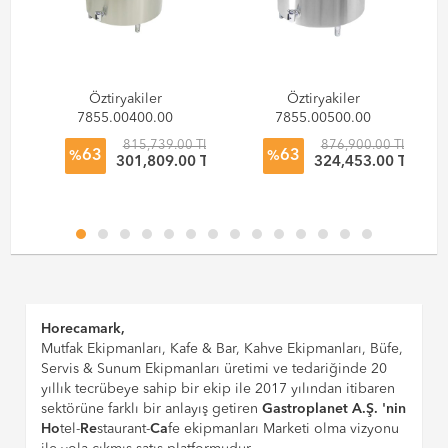
Öztiryakiler
Öztiryakiler
7855.00400.00
7855.00500.00
Kaynatma
Kaynatma
TL
815,739.00 TL
876,900.00 TL
63
63
Tenceresi Buharlı
Tenceresi Buharlı
%
%
 TL
301,809.00 TL
324,453.00 TL
400 Litre Krom
500 Litre Krom
Çelik
Çelik
Horecamark,
Mutfak Ekipmanları, Kafe & Bar, Kahve Ekipmanları, Büfe,
Servis & Sunum Ekipmanları üretimi ve tedariğinde 20
yıllık tecrübeye sahip bir ekip ile 2017 yılından itibaren
sektörüne farklı bir anlayış getiren
Gastroplanet A.Ş. 'nin
Ho
tel-
Re
staurant-
Ca
fe ekipmanları Marketi olma vizyonu