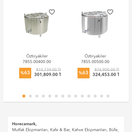
favorite_border
favorite_border
Öztiryakiler
Öztiryakiler
7855.00400.00
7855.00500.00
Kaynatma
Kaynatma
TL
815,739.00 TL
876,900.00 TL
63
63
Tenceresi Buharlı
Tenceresi Buharlı
%
%
 TL
301,809.00 TL
324,453.00 TL
400 Litre Krom
500 Litre Krom
Çelik
Çelik
Horecamark,
Mutfak Ekipmanları, Kafe & Bar, Kahve Ekipmanları, Büfe,