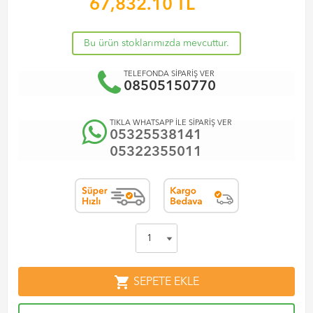
67,832.10
TL
Bu ürün stoklarımızda mevcuttur.
TELEFONDA SİPARİŞ VER
08505150770
TIKLA WHATSAPP İLE SİPARİŞ VER
05325538141
05322355011
shopping_cart
SEPETE EKLE