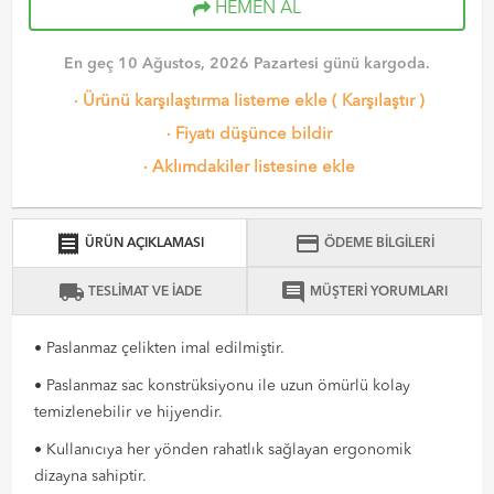
HEMEN AL
En geç 10 Ağustos, 2026 Pazartesi günü kargoda.
·
Ürünü karşılaştırma listeme ekle
(
Karşılaştır
)
·
Fiyatı düşünce bildir
·
Aklımdakiler listesine ekle
receipt
credit_card
ÜRÜN AÇIKLAMASI
ÖDEME BİLGİLERİ
local_shipping
comment
TESLİMAT VE İADE
MÜŞTERİ YORUMLARI
• Paslanmaz çelikten imal edilmiştir.
• Paslanmaz sac konstrüksiyonu ile uzun ömürlü kolay
temizlenebilir ve hijyendir.
• Kullanıcıya her yönden rahatlık sağlayan ergonomik
dizayna sahiptir.