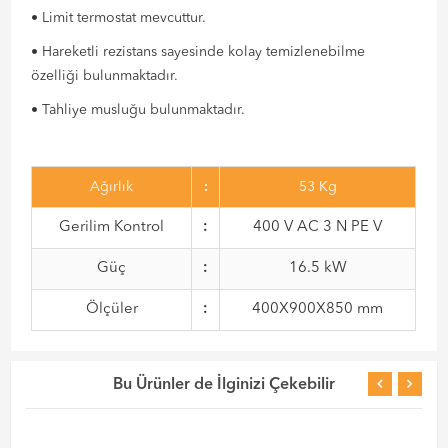
• Limit termostat mevcuttur.
• Hareketli rezistans sayesinde kolay temizlenebilme
özelliği bulunmaktadır.
• Tahliye musluğu bulunmaktadır.
Ağırlık
:
53 Kg
Gerilim Kontrol
:
400 V AC 3 N PE V
Güç
:
16.5 kW
Ölçüler
:
400X900X850 mm
Bu Ürünler de İlginizi Çekebilir