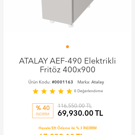
ATALAY AEF-490 Elektrikli
Fritöz 400x900
Ürün Kodu:
#0001163
Marka:
Atalay
star
star
star
star
star
0
Değerlendirme
116,550.00 TL
% 40
69,930.00
TL
İNDİRİM
Havale/Eft Ödeme ile % 3 İNDİRİM