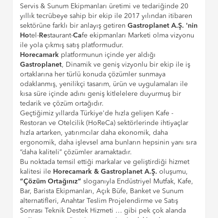
Servis & Sunum Ekipmanları üretimi ve tedariğinde 20
yıllık tecrübeye sahip bir ekip ile 2017 yılından itibaren
sektörüne farklı bir anlayış getiren
Gastroplanet A.Ş. 'nin
Ho
tel-
Re
staurant-
Ca
fe ekipmanları Marketi olma vizyonu
ile yola çıkmış satış platformudur.
Horecamark
platformunun içinde yer aldığı
Gastroplanet
, Dinamik ve geniş vizyonlu bir ekip ile iş
ortaklarına her türlü konuda çözümler sunmaya
odaklanmış, yenilikçi tasarım, ürün ve uygulamaları ile
kısa süre içinde adını geniş kitlelelere duyurmuş bir
tedarik ve çözüm ortağıdır.
Geçtiğimiz yıllarda Türkiye'de hızla gelişen Kafe -
Restoran ve Otelcilik (HoReCa) sektörlerinde ihtiyaçlar
hızla artarken, yatırımcılar daha ekonomik, daha
ergonomik, daha işlevsel ama bunların hepsinin yanı sıra
“daha kaliteli” çözümler aramaktadır.
Bu noktada temsil ettiği markalar ve geliştirdiği hizmet
kalitesi ile
Horecamark & Gastroplanet A.Ş.
oluşumu,
“Çözüm Ortağınız”
sloganıyla Endüstriyel Mutfak, Kafe,
Bar, Barista Ekipmanları, Açık Büfe, Banket ve Sunum
alternatifleri, Anahtar Teslim Projelendirme ve Satış
Sonrası Teknik Destek Hizmeti … gibi pek çok alanda